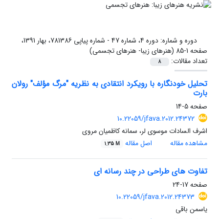
دوره و شماره:
دوره 4، شماره 47 - شماره پیاپی 781386، بهار 1391،
صفحه 1-85 (هنرهای زیبا- هنرهای تجسمی)
تعداد مقالات:
8
تحلیل خودنگاره با رویکرد انتقادی به نظریه "مرگ مؤلف" رولان
بارت
صفحه
5-14
10.22059/jfava.2012.24372
اشرف السادات موسوی لر، سمانه کاظمیان مروی
مشاهده مقاله
اصل مقاله
1.35 M
تفاوت های طراحی در چند رسانه ای
صفحه
17-24
10.22059/jfava.2012.24373
یاسمن باقی