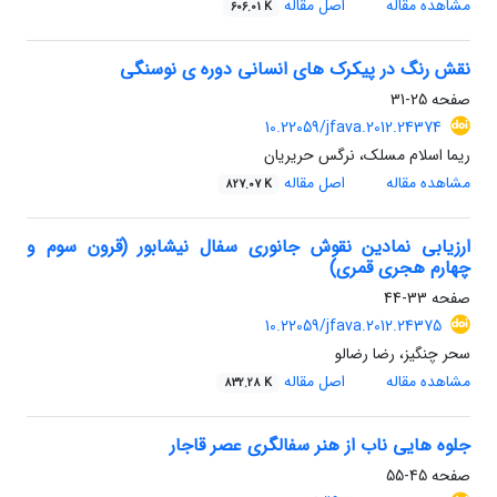
مشاهده مقاله
اصل مقاله
606.01 K
نقش رنگ در پیکرک های انسانی دوره ی نوسنگی
صفحه
25-31
10.22059/jfava.2012.24374
ریما اسلام مسلک، نرگس حریریان
مشاهده مقاله
اصل مقاله
827.07 K
ارزیابی نمادین نقوش جانوری سفال نیشابور (قرون سوم و
چهارم هجری قمری)
صفحه
33-44
10.22059/jfava.2012.24375
سحر چنگیز، رضا رضالو
مشاهده مقاله
اصل مقاله
832.28 K
جلوه هایی ناب از هنر سفالگری عصر قاجار
صفحه
45-55