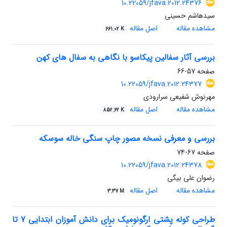
10.22059/jfava.2012.24376
سیدهاشم حسینی
مشاهده مقاله
اصل مقاله
661.02 K
بررسی آثار سفالین پیکاسو با نگاهی به سفال های کهن
صفحه
57-66
10.22059/jfava.2012.24377
مهرنوش شفیعی سرارودی
مشاهده مقاله
اصل مقاله
852.62 K
بررسی و معرفی نسخه مصور چاپ سنگی خاله سوسکه
صفحه
67-74
10.22059/jfava.2012.24378
رضوان علی بیگی
مشاهده مقاله
اصل مقاله
3.37 M
طراحی کوله پشتی ارگونومیک برای دانش آموزان ابتدایی 7 تا