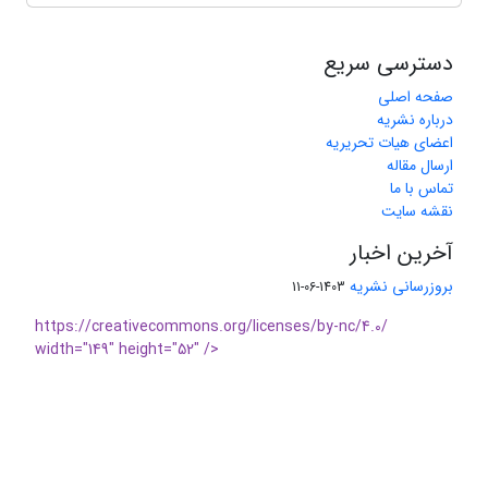
دسترسی سریع
صفحه اصلی
درباره نشریه
اعضای هیات تحریریه
ارسال مقاله
تماس با ما
نقشه سایت
آخرین اخبار
بروزرسانی نشریه
1403-06-11
https://creativecommons.org/licenses/by-nc/4.0/
width="149" height="52" />