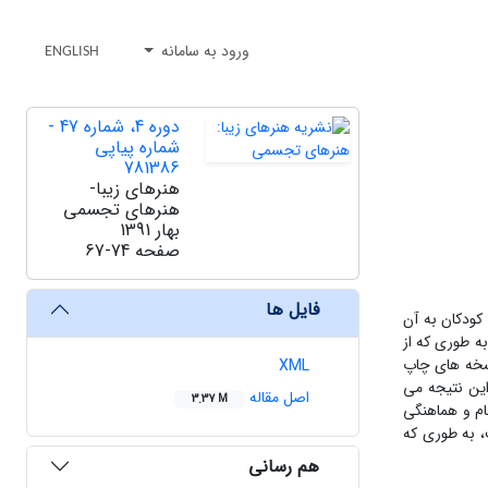
ورود به سامانه
ENGLISH
دوره 4، شماره 47 -
شماره پیاپی
781386
هنرهای زیبا-
هنرهای تجسمی
بهار 1391
صفحه
67-74
فایل ها
کودکان به آن
ه طوری که از
سخه های چاپ
XML
ین نتیجه می
اصل مقاله
3.37 M
ام و هماهنگی
، به طوری که
هم رسانی