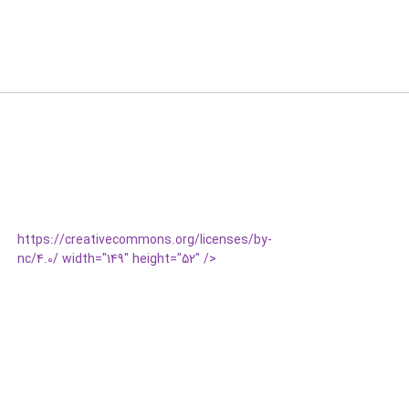
https://creativecommons.org/licenses/by-
nc/4.0/ width="149" height="52" />