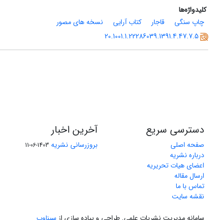
کلیدواژه‌ها
چاپ سنگی
قاجار
کتاب آرایی
نسخه های مصور
20.1001.1.22286039.1391.4.47.7.5
دسترسی سریع
آخرین اخبار
صفحه اصلی
بروزرسانی نشریه
1403-06-11
درباره نشریه
اعضای هیات تحریریه
ارسال مقاله
تماس با ما
نقشه سایت
سامانه مدیریت نشریات علمی.
طراحی و پیاده سازی از
سیناوب