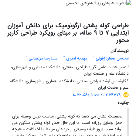
طراحی کوله پشتی ارگونومیک برای دانش آموزان
ابتدایی 7 تا 9 ساله، بر مبنای رویکرد طراحی کاربر
محور
نویسندگان
1
2
1
محسن صفاردزفولی
مهدیه امیری
سیدرضا مرتضایی
1
عضو هئیت علمی گروه طراحی صنعتی، دانشکده معماری و شهرسازی،
دانشگاه علم و صنعت ایران
2
کارشناس ارشد طراحی صنعتی، دانشکده معماری و شهرسازی، دانشگاه
علم و صنعت ایران
10.22059/jfava.2012.24379
چکیده
تحقیقات نشان می دهد که کوله پشتی، مناسب ترین وسیله برای
حمل وسایل روزانه است. با این حال حمل کوله پشتی سنگین می
تواند سبب بروز طیف وسیعی از دردهای مرتبط با اختلالات ماهیچه
ای، استخوانی و سوء عمل در وضعیت بدن شود. رویکرد طراحی