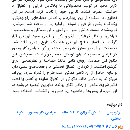
کاربر محور در تولید محصولاتی با بالاترین کارایی و انطباق با
خواسته مصرف کننده، کارایی خود را ثابت کرده است. در این
تحقیق، با استفاده از این رویکرد و بر اساس معیارهای ارگونومیکی،
یک کوله پشتی طراحی و نمونه ی اولیه ی آن ساخته شد. نمونه ی
تولیدشده، توسط دانش آموزان، والدین، فروشندگان و متخصصین
طراحی، از نظر گرافیکی، ارگونومیکی و فرمی مورد ارزیابی قرار
گرفت. با اعمال نتایج ارزیابی ها، یک طرح نهایی ارائه شد.
تحقیقات در این پژوهش نشان می دهد، رویکرد طراحی کاربرمحور
در طراحی محصولات برای کودکان، بسیار موثر است. همچنین طبق
نتایج این مطالعه، روش هایی مانند مصاحبه و نظر‌سنجی، برای
گرفتن اطلاعات از کودکان، انطباق ضعیفی با واقعیت‌های عملی دارد
و نتایج حاصل از آن گاهی ممکن است طراح را گمراه سازد. این امر
می‌تواند به دلایلی مانند ناتوانی در انطباق سلیقه و گفتار، یا تحت
تاثیر شرایط مکانی و زمانی اتفاق بیافتد. بنابراین توصیه می‌شود در
این مورد از روش‌های داده‌برداری علمی و روانشناسی استفاده شود.
کلیدواژه‌ها
ارگونومی
دانش آموزان 7 تا 9 ساله
طراحی کاربرمحور
کوله
پشتی
20.1001.1.22286039.1391.4.47.8.6