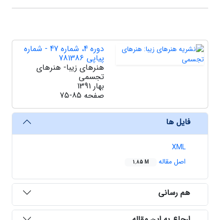
دوره 4، شماره 47 - شماره
پیاپی 781386
هنرهای زیبا- هنرهای
تجسمی
بهار 1391
صفحه
75-85
فایل ها
XML
اصل مقاله
1.85 M
هم رسانی
ارجاع به این مقاله