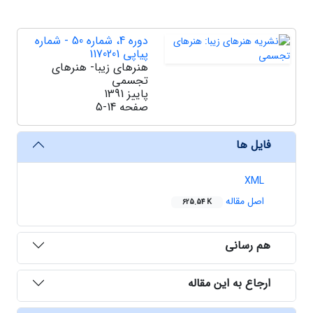
دوره 4، شماره 50 - شماره
پیاپی 1170201
هنرهای زیبا- هنرهای
تجسمی
پاییز 1391
صفحه
5-14
فایل ها
XML
اصل مقاله
625.54 K
هم رسانی
ارجاع به این مقاله