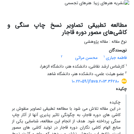
مطالعه تطبیقی تصاویر نسخ چاپ سنگی و
کاشی‌های مصور دوره قاجار
نوع مقاله : مقاله پژوهشی
نویسندگان
2
1
فاطمه جباری
محسن مراثی
1
کارشناس ارشد نقاشی، دانشکده هنر، دانشگاه الزهرا،
2
عضو هیئت علمی، دانشکده هنر، دانشگاه شاهد
10.22059/jfava.2013.36280
چکیده
چکیده
در این مقاله تلاش می شود با مطالعه تطبیقی تصاویر منقوش بر
کاشی های دوره قاجار، به چگونگی تاثیر پذیری آنها از آثار چاپ
سنگی پرداخته شود. هدف از انجام این مطالعه، شناسایی یکی از
منابع الهام کاشی نگاران دوره قاجار در تولید کاشی های مصور
است. نتایج این پژوهش نشان می دهد که رواج و کثرت نسخ