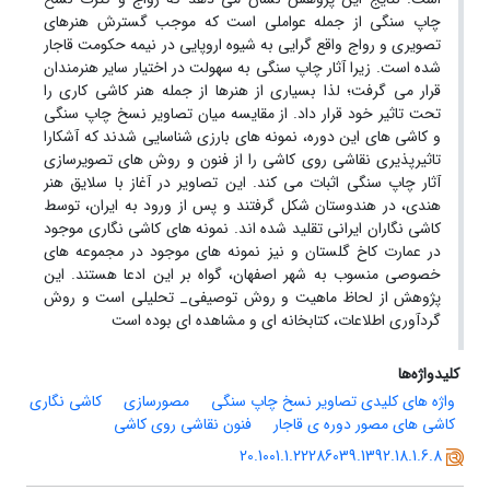
چاپ سنگی از جمله عواملی است که موجب گسترش هنرهای
تصویری و رواج واقع گرایی به شیوه اروپایی در نیمه حکومت قاجار
شده است. زیرا آثار چاپ سنگی به سهولت در اختیار سایر هنرمندان
قرار می گرفت؛ لذا بسیاری از هنرها از جمله هنر کاشی کاری را
تحت تاثیر خود قرار داد. از مقایسه میان تصاویر نسخ چاپ سنگی
و کاشی های این دوره، نمونه های بارزی شناسایی شدند که آشکارا
تاثیرپذیری نقاشی روی کاشی را از فنون و روش های تصویرسازی
آثار چاپ سنگی اثبات می کند. این تصاویر در آغاز با سلایق هنر
هندی، در هندوستان شکل گرفتند و پس از ورود به ایران، توسط
کاشی نگاران ایرانی تقلید شده اند. نمونه های کاشی نگاری موجود
در عمارت کاخ گلستان و نیز نمونه های موجود در مجموعه های
خصوصی منسوب به شهر اصفهان، گواه بر این ادعا هستند. این
پژوهش از لحاظ ماهیت و روش توصیفی_ تحلیلی است و روش
گردآوری اطلاعات، کتابخانه ای و مشاهده ای بوده است
کلیدواژه‌ها
واژه های کلیدی تصاویر نسخ چاپ سنگی
مصورسازی
کاشی نگاری
کاشی های مصور دوره ی قاجار
فنون نقاشی روی کاشی
20.1001.1.22286039.1392.18.1.6.8