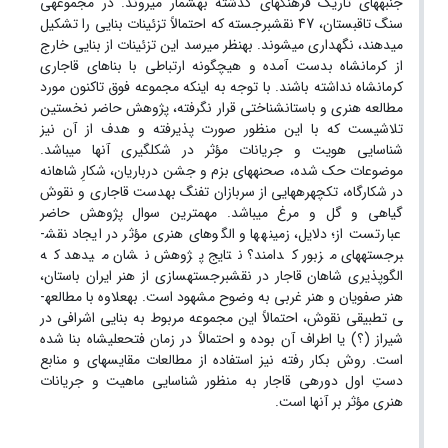
جنبه­های تاریک فرهنگ­های گذشته به­شمار می­روند. در مجموعه­ی
سنگ تاق­بستان، 47 نقش­برجسته که احتمالاً تزئینات بنایی را تشکیل
می­دهند، نگهداری می­شوند. به­نظر می­رسد این تزئینات از بنایی خارج
از کرمانشاه بدست آمده و هیچ­گونه ارتباطی با بناهای قاجاری
کرمانشاه نداشته باشند. با توجه به اینکه مجموعه فوق تاکنون مورد
مطالعه هنری و باستان­شناختی قرار نگرفته­، پژوهش حاضر نخستین
تلاشی­ست که با این منظور صورت پذیرفته و هدف از آن نیز
شناسایی هویت و جریانات مؤثر در شکل­گیری آنها می­باشد.
موضوعات حک شده، صحنه­های بزم و جشن درباریان، شکارِ شاهانه
در شکارگاه، تک­چهره­هایی از سربازان تفنگ به­دست قاجاری و نقوش
گیاهی و گل و مرغ می­باشد. مهم­ترین سوال پژوهش حاضر
عبارتست از؛ دلایل، زمینه­ها و الگوهای هنری مؤثر در ایجاد نقش­
برجسته­های مزبور کدامند؟ نتایج پژوهش نشان می­دهد که
الگوپذیری شاهان قاجار در نقش­برجسته­­سازی از هنر ایران باستان،
هنر صفویان و هنر غربی به­ وضوح مشهود است. به­علاوه با مطالعه­
ی تطبیقی نقوش، احتمالاً این مجموعه مربوط به بنایی اشرافی در
شیراز (؟) یا اطراف آن بوده و احتمالاً در زمان فتحعلی­شاه بنا شده
است.­ روش بکار رفته نیز استفاده از مطالعات مقایسه­ای و منابع
دستِ اول دوره­ی قاجار به منظور شناسایی ماهیت و جریانات
هنری مؤثر بر آنها است.