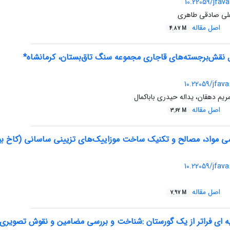
10.22059/jfava
 علی صادقی طاهری
اصل مقاله
4.87 M
 نقش‌برجسته‌های قاجاری مجموعه‌ سنگ تاق‌بستان، کرمانشاه*
10.22059/jfava
یم دهقان، یداله حیدری باباکمال
اصل مقاله
3.62 M
سی مواد، مصالح و تکنیک ساخت موزاییک‌های تزیینی ساسانی (کاخ بی
10.22059/jfava
اصل مقاله
7.97 M
یه ای فراتر از یک گورستان :شناخت و بررسی مضامین و نقوش تصویری