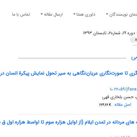
نمای نویسندگان
داوری همتا
ارسال مقاله
تماس با ما
:
دوره 19، شماره2، تابستان 1393
8
شی
ری تا صورت‌نگاری عریان:نگاهی به سیر تحول نمایش پیکرة انسان در تا
10.22059/jfava
، حسن بلخاری قهی
اصل مقاله
269.26 K
های مردانه در تمدن ایلام (از اوایل هزاره سوم تا اواسط هزاره اول ق م