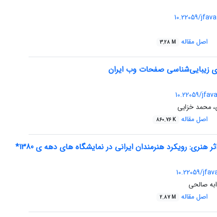
10.22059/jfava
اصل مقاله
3.28 M
ی زیبایی‌شناسی صفحات وب ایران
10.22059/jfav
ی، محمد خزایی
اصل مقاله
860.76 K
ثر هنری: رویکرد هنرمندان ایرانی در نمایشگاه های دهه ی 1380*
10.22059/jfav
ابه صالحی
اصل مقاله
2.87 M