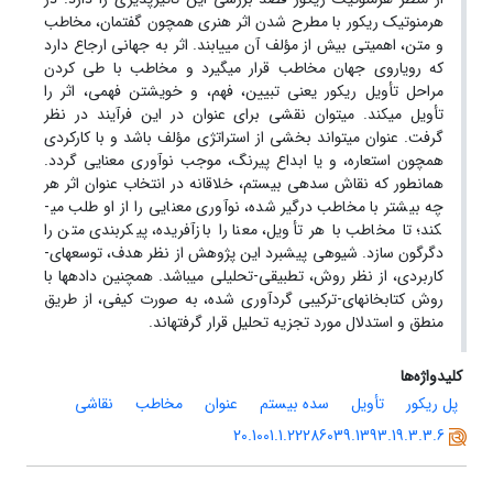
هرمنوتیک ریکور با مطرح شدن اثر هنری همچون گفتمان، مخاطب
و متن، اهمیتی بیش از مؤلف آن می­یابند. اثر به جهانی ارجاع دارد
که رویاروی جهان مخاطب قرار می­گیرد و مخاطب با طی کردن
مراحل تأویل ریکور یعنی تبیین، فهم، و خویشتن فهمی، اثر را
تأویل می­کند. می­توان نقشی برای عنوان در این فرآیند در نظر
گرفت. عنوان می­تواند بخشی از استراتژی مؤلف باشد و با کارکردی
همچون استعاره، و یا ابداع پیرنگ، موجب نوآوری معنایی گردد.
همان­طور که نقاش سده­ی بیستم، خلاقانه در انتخاب عنوان اثر هر
چه بیشتر با مخاطب درگیر شده، نوآوری معنایی را از او طلب می­
کند؛ تا مخاطب با هر تأویل، معنا را بازآفریده، پیکربندی متن را
دگرگون سازد. شیوه­ی پیشبرد این پژوهش از نظر هدف، توسعه­ای-
کاربردی، از نظر روش، تطبیقی-تحلیلی می­باشد. همچنین داده­ها با
روش کتابخانه­ای-ترکیبی گردآوری شده­، به صورت کیفی، از طریق
منطق و استدلال مورد تجزیه تحلیل قرار گرفته­اند.
کلیدواژه‌ها
پل ریکور
تأویل
سده بیستم
عنوان
مخاطب
نقاشی
20.1001.1.22286039.1393.19.3.3.6