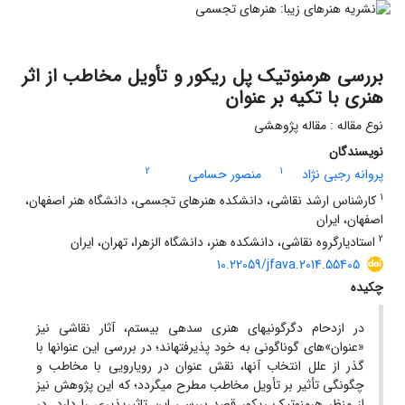
بررسی هرمنوتیک پل ریکور و تأویل مخاطب از اثر
هنری با تکیه بر عنوان
نوع مقاله : مقاله پژوهشی
نویسندگان
2
1
پروانه رجبی نژاد
منصور حسامی
1
کارشناس ارشد نقاشی، دانشکده هنرهای تجسمی، دانشگاه هنر اصفهان،
اصفهان، ایران
2
استادیارگروه نقاشی، دانشکده هنر، دانشگاه الزهرا، تهران، ایران
10.22059/jfava.2014.55405
چکیده
در ازدحام دگرگونی­های هنری سده­ی بیستم، آثار نقاشی نیز
«عنوان»­های گوناگونی به خود پذیرفته­اند؛ در بررسی این عنوان­ها با
گذر از علل انتخاب آنها، نقش عنوان در رویارویی­ با مخاطب و
چگونگی تأثیر بر تأویل مخاطب مطرح می­گردد؛ که این پژوهش نیز
از منظر هرمنوتیک ریکور قصد بررسی این تاثیرپذیری را دارد. در