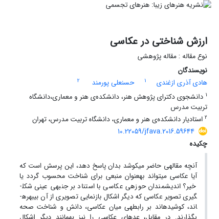
ارزش شناختی در عکاسی
نوع مقاله : مقاله پژوهشی
نویسندگان
2
1
هادی آذری ازغندی
حسنعلی پورمند
1
دانشجوی دکترای پژوهش هنر، دانشکده‌ی هنر و معماری،دانشگاه
تربیت مدرس
2
استادیار دانشکده‌ی هنر و معماری، دانشگاه تربیت مدرس، تهران
10.22059/jfava.2016.59644
چکیده
آن­چه مقاله­ی حاضر می­کوشد بدان پاسخ دهد، این پرسش است که
آیا عکاسی می­تواند به­عنوان منبعی برای شناخت محسوب گردد یا
خیر؟ اندیشمندان حوزه­ی عکاسی با استناد بر جنبه­ی عینی شکل­
گیری تصویر عکاسی که دیگر اشکال بازنمایی تصویری از آن بی­بهره­
اند، کوشیده­اند بر رابطه­ی میان عکاسی، دانش و شناخت صحه
بگذارند. در مقابل، عده­ای عکاسی را نیز به­مانند دیگر اشکال