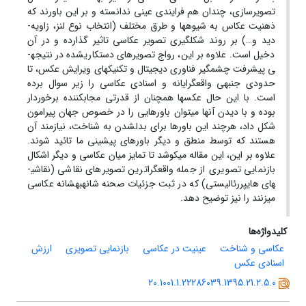
تصویرسازی، چندان هم فرایندی عینی ندانسته و بر این باورند که
ذهنیت عکاس به شیوه­ها و طرق مختلف (انتخاب نوع لنز، زاویه­
دید و…) بر روند شکل­گیری تصویر عکاسی تاثیر گذارده و در آن
دخیل است. علاوه بر این، رواج تصویرهای دست­کاری­شده در نتیجه­
ی پیشرفت چشمگیر فناوری دیجیتال و تکنیک­های ویرایش عکس، تا
حدودی جنبه­ی واقع­گرایانه و اسنادی عکاسی را زیر سوال برده
است. با این حال عکس­ها هم­چنان از قدرتی مجاب­کننده برخوردار
بوده و با دیدن آنها می­توان باورهایی را در خصوص جهان پیرامون
شکل داد، هرچند این باورها برای بدل­شدن به شناخت، نیازمند آن
هستند که توسط منطق و دیگر باورهای پیشینی ما تائید شوند.
علاوه ­بر این، این مقاله می­کوشد تا تمایز میان عکاسی و دیگر اشکال
بازنمایی تصویری از جمله واقع­گراترین تصویرهای نقاشی­ (نقاشی­
های هایپررئالیستی) که در ثبت جزئیات صحنه شانه­به­شانه عکاسی
می­زنند را نیز توضیح دهد.
کلیدواژه‌ها
عکاسی و شناخت
عینیت در عکاسی
بازنمایی تصویری
ارزش
اسنادی عکس
20.1001.1.22286039.1395.21.2.5.0