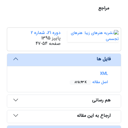
مراجع
دوره 21، شماره 2
پاییز 1395
صفحه
47-54
فایل ها
XML
اصل مقاله
825.43 K
هم رسانی
ارجاع به این مقاله