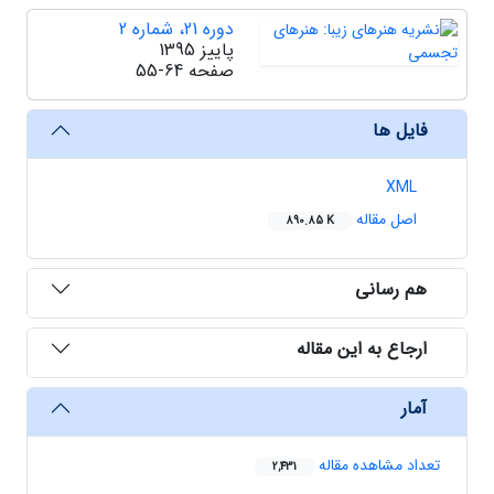
دوره 21، شماره 2
پاییز 1395
صفحه
55-64
فایل ها
XML
اصل مقاله
890.85 K
هم رسانی
ارجاع به این مقاله
آمار
تعداد مشاهده مقاله
2,431