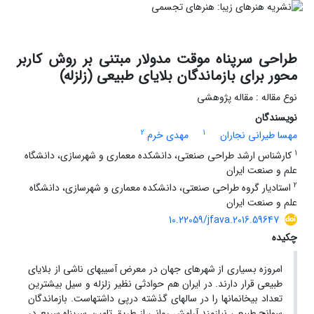
طراحی سرپناه موقت مدولار مبتنی بر روش کاربر
محور برای بازماندگان بلایای طبیعی (زلزله)
نوع مقاله : مقاله پژوهشی
نویسندگان
2
1
مهسا طیرانی نجاران
مهدی خرم
1
کارشناس ارشد طراحی صنعتی، دانشکده معماری و شهرسازی، دانشگاه
علم و صنعت ایران
2
استادیار گروه طراحی صنعتی، دانشکده معماری و شهرسازی، دانشگاه
علم و صنعت ایران
10.22059/jfava.2016.59647
چکیده
امروزه بسیاری از شهرهای جهان در معرض آسیب­های ناشی از بلایای
طبیعی قرار دارند. در ایران هم حوادثی نظیر زلزله و سیل بیشترین
تعداد بی­خانمان­ها را در سال­های گذشته در­پی داشته­است. بازماندگان
سوانح طبیعی نیازمند آرامش روانی از طریق تامین سرپناه سریع در