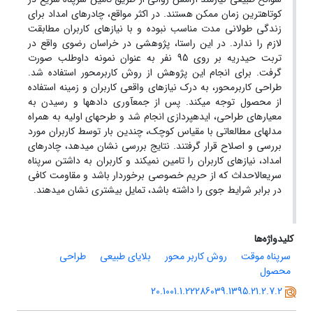
کوتاه­ترین زمان ممکن هستند. در اکثر مواقع، چادرهای امداد برای
زندگی طولانی مدت مناسب نبوده و با نیازهای کاربران مطابقت
لازم را ندارد. در این راستا، پژوهشی در خراسان رضوی واقع در
تربت حیدریه بر روی 95 نفر به عنوان نمونه داوطلب صورت
گرفت. برای انجام این پژوهش از روش کاربرمحور استفاده شد.
طراحی کاربرمحور، به درک نیازهای واقعی کاربران و زمینه استفاده
از محصول توجه می­کند. پس از جمع­آوری داده­ها و رسیدن به
معیارهای طراحی، ایده­پردازی انجام شد و طرح­های اولیه به همراه
مدل­های مطالعاتی با مقیاس کوچک، چندین بار توسط کاربران مورد
بررسی و اصلاح قرار گرفتند. نتایج بررسی نشان می­دهد، چادرهای
امداد، نیازهای کاربران را تامین نمی­کند و کاربران به داشتن سرپناه
سریع­الاحداث که از حریم خصوصی برخوردار باشد و مقاومت کافی
در برابر شرایط جوی را داشته باشد، تمایل بیشتری نشان می­دهند.
کلیدواژه‌ها
سرپناه موقت
روش کاربر محور
بلایای طبیعی
طراحی
محصول
20.1001.1.22286039.1395.21.2.7.2