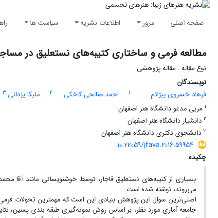
صفحه اصلی
مرور
اطلاعات نشریه
سیاست ها
راه
مطالعه فرمی و ساختاری کتیبه‌های نستعلیق در مساج
نوع مقاله : مقاله پژوهشی
نویسندگان
3
2
1
فرهاد خسروی بیژائم
احمد صالحی کاخکی
ملیکا یزدانی
1
مربی مدعو دانشگاه هنر اصفهان
2
دانشیار دانشگاه هنر اصفهان
3
دانشجوی دکتری دانشگاه هنر اصفهان
10.22059/jfava.2016.59954
چکیده
بسیاری از کتیبه‌های نستعلیق قاجار، توسط خوشنویسانی مانند آقا محمد 
می‌روند، نوشته شده است.
اصلی‌ترین سوال این پژوهش بنیادی این است که مهمترین تحولات فرم
جامعه آماری مورد نظر، بر اساس روش نمونه‌گیری طبقه بندی پسین، ن