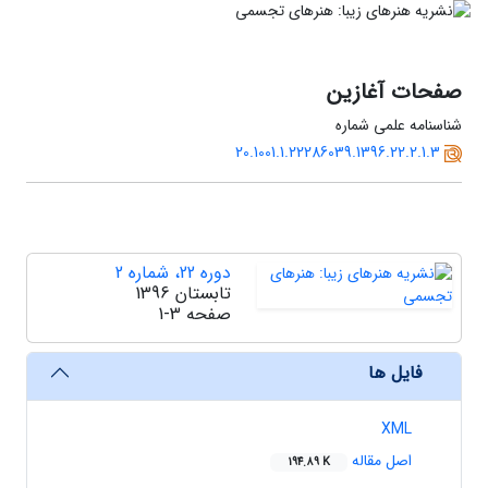
صفحات آغازین
شناسنامه علمی شماره
20.1001.1.22286039.1396.22.2.1.3
دوره 22، شماره 2
تابستان 1396
صفحه
1-3
فایل ها
XML
اصل مقاله
194.89 K