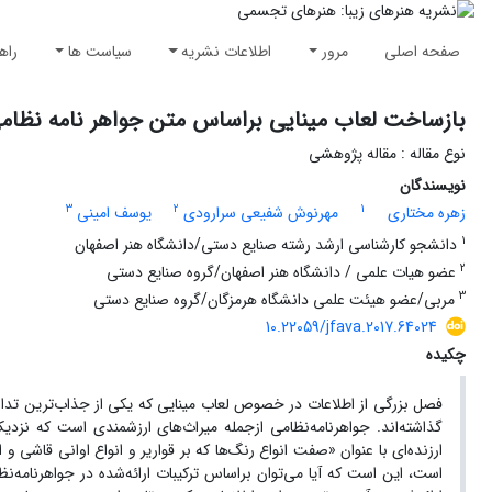
صفحه اصلی
مرور
اطلاعات نشریه
سیاست ها
راه
بازساخت لعاب مینایی براساس متن جواهر نامه نظام
نوع مقاله : مقاله پژوهشی
نویسندگان
3
2
1
زهره مختاری
مهرنوش شفیعی سرارودی
یوسف امینی
1
دانشجو کارشناسی ارشد رشته صنایع دستی/دانشگاه هنر اصفهان
2
عضو هیات علمی / دانشگاه هنر اصفهان/گروه صنایع دستی
3
مربی/عضو هیئت علمی دانشگاه هرمزگان/گروه صنایع دستی
10.22059/jfava.2017.64024
چکیده
فصل بزرگی از اطلاعات در خصوص لعاب مینایی که یکی از جذاب‌ترین تداب
گذاشته‌اند. جواهرنامه‌نظامی ازجمله میراث‌های ارزشمندی است که نزدیک
ارزنده‌ای با عنوان «صفت انواع رنگ‌ها که بر قواریر و انواع اوانی قاشی
است، این است که آیا می‌توان براساس ترکیبات ارائه‌شده در جواهرنامه‌