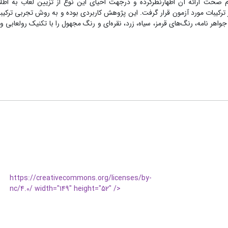
صحت ارائه آن اظهارنظرکرده و‌‌ درجهت احیای این نوع از تزیین لعاب به اطلاع
 ترکیبات مورد آزمون قرار گرفت. این پژوهش کاربردی بوده و به روش تجربی ترکیبات
واهر نامه، رنگ‌های قرمز، سیاه، زرد، نقره‌ای و رنگ مجهول را با تکنیک رولعابی
https://creativecommons.org/licenses/by-
nc/4.0/ width="149" height="52" />