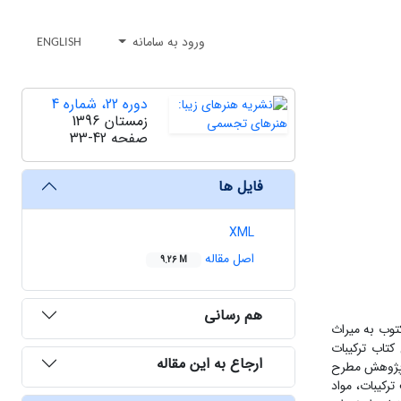
ورود به سامانه
ENGLISH
دوره 22، شماره 4
زمستان 1396
صفحه
33-42
فایل ها
XML
اصل مقاله
9.26 M
هم رسانی
توب به میراث
کتاب ترکیبات
ارجاع به این مقاله
ین پژوهش مطرح
رکیبات، مواد