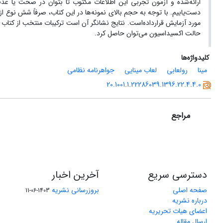
ارائه‌شده و آزمون تجربی این اطلاعات مکتوب تا بتوان در صحت یا عدم 
دست‌یابیم. با توجه به حجم بالای نمونه‌ها در این کتاب، صرفاً شش نوع از
مورد آزمایش قرارداده‌است. نتایج نشانگر آن است ترکیبات منتخب از کتاب ج
حالت اکسیداسیون می‌توان حاصل کرد.
کلیدواژه‌ها
مینا
رولعابی
لعاب مینایی
جواهرنامه نظامی
20.1001.1.22286039.1396.22.4.4.0
مراجع
دسترسی سریع
آخرین اخبار
صفحه اصلی
بروزرسانی نشریه
1403-06-11
درباره نشریه
اعضای هیات تحریریه
ارسال مقاله