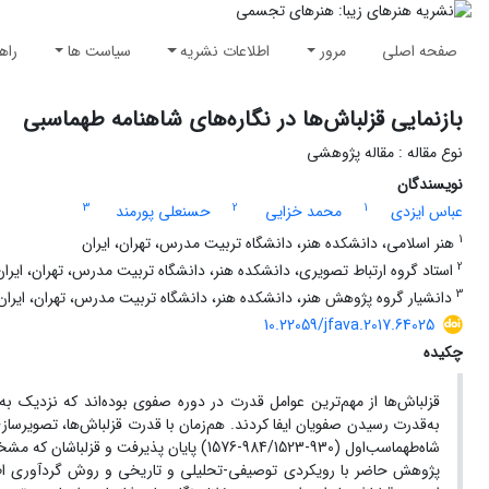
صفحه اصلی
مرور
اطلاعات نشریه
سیاست ها
راه
بازنمایی قزلباش‌ها در نگاره‌های شاهنامه طهماسبی
نوع مقاله : مقاله پژوهشی
نویسندگان
3
2
1
عباس ایزدی
محمد خزایی
حسنعلی پورمند
1
هنر اسلامی، دانشکده هنر، دانشگاه تربیت مدرس، تهران، ایران
2
استاد گروه ارتباط تصویری، دانشکده هنر، دانشگاه تربیت مدرس، تهران، ایران
3
دانشیار گروه پژوهش هنر، دانشکده هنر، دانشگاه تربیت مدرس، تهران، ایران
10.22059/jfava.2017.64025
چکیده
قزلباش‌ها از مهم‌ترین عوامل قدرت در دوره صفوی بوده‌اند که نزدیک به
شاه‌طهماسب‌اول (930-984/1523-1576) پایان پذیرفت و قزلباشان که مشخصه اصلی آن‌ها، کلاه‌های موسوم به قزلباش بود، در این نگاره‌ها تجسم‌یافتند.
پژوهش حاضر با رویکردی توصیفی-تحلیلی و تاریخی و روش گردآوری اطلاعات