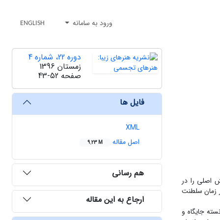
ورود به سامانه
ENGLISH
دوره 22، شماره 4
زمستان 1396
صفحه
43-52
فایل ها
XML
اصل مقاله
9.23 M
هم رسانی
ش اصلی را در
 طهماسبی به‌دستور شاه‌اسماعیل‌اول (905-930/1499-1523) آغاز شد و در زمان سلطنت
ارجاع به این مقاله
سته جایگاه و