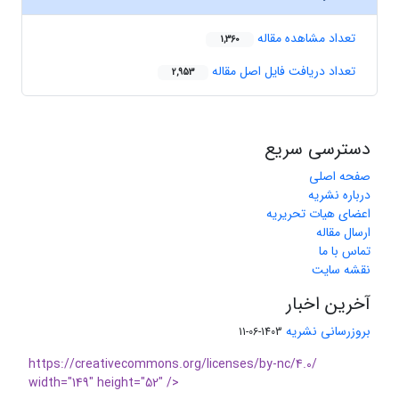
تعداد مشاهده مقاله
1,360
تعداد دریافت فایل اصل مقاله
2,953
دسترسی سریع
صفحه اصلی
درباره نشریه
اعضای هیات تحریریه
ارسال مقاله
تماس با ما
نقشه سایت
آخرین اخبار
بروزرسانی نشریه
1403-06-11
https://creativecommons.org/licenses/by-nc/4.0/
width="149" height="52" />