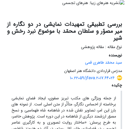
بررسی تطبیقی تمهیدات نمایشی در دو نگاره از
میر مصوّر و سلطان محمّد با موضوع نبرد رخش و
شیر
نوع مقاله : مقاله پژوهشی
نویسنده
سید محمّد طاهری قمی
مدرّس قراردادی دانشگاه هنر اصفهان
10.22059/jfava.2017.64026
چکیده
از جمله ویژگی های مکتب تبریز صفوی، ایجاد فضای نمایشی
برخاسته از احساس نگارگر، متأثّر از متن اصلی است. از نمونه های
بارز این امر، تصاویر نقش شده در شاهنامه شاه طهماسبی و نسخ
مصوّر ارزشمند دیگری از شاهنامه در این دوره است. پژوهش حاضر،
به طرح پرسش: «ساختار روایت تصویری و به کارگیری عناصر
تجسمی در فضاسازی خان اوّل رستم، در آثار دو هنرمند شاخص