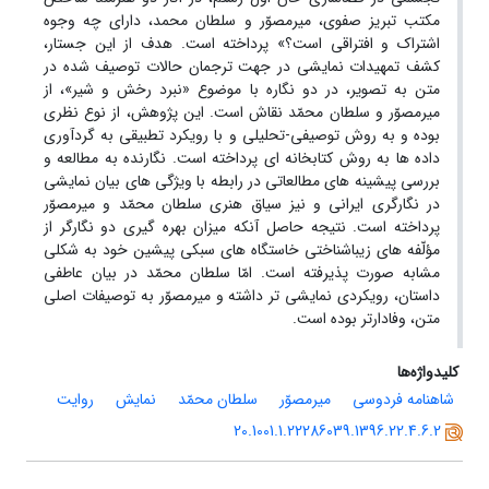
مکتب تبریز صفوی، میرمصوّر و سلطان محمد، دارای چه وجوه
اشتراک و افتراقی است؟» پرداخته است. هدف از این جستار،
کشف تمهیدات نمایشی در جهت ترجمان حالات توصیف شده در
متن به تصویر، در دو نگاره با موضوع «نبرد رخش و شیر»، از
میرمصوّر و سلطان محمّد نقاش است. این پژوهش، از نوع نظری
بوده و به روش توصیفی-تحلیلی و با رویکرد تطبیقی به گردآوری
داده ها به روش کتابخانه ای پرداخته است. نگارنده به مطالعه و
بررسی پیشینه های مطالعاتی در رابطه با ویژگی های بیان نمایشی
در نگارگری ایرانی و نیز سیاق هنری سلطان محمّد و میرمصوّر
پرداخته است. نتیجه حاصل آنکه میزان بهره گیری دو نگارگر از
مؤلّفه های زیباشناختی خاستگاه های سبکی پیشین خود به شکلی
مشابه صورت پذیرفته است. امّا سلطان محمّد در بیان عاطفی
داستان، رویکردی نمایشی تر داشته و میرمصوّر به توصیفات اصلی
متن، وفادارتر بوده است.
کلیدواژه‌ها
شاهنامه فردوسی
میرمصوّر
سلطان محمّد
نمایش
روایت
20.1001.1.22286039.1396.22.4.6.2