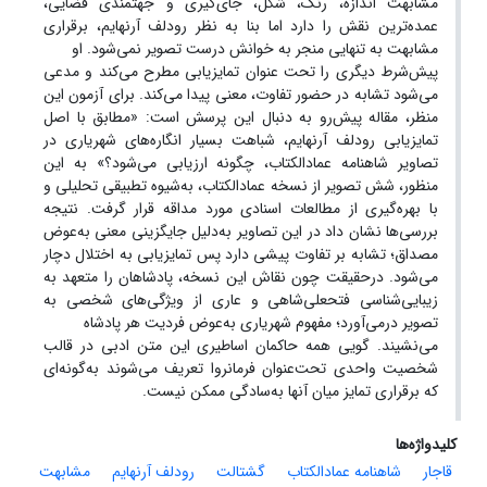
مشابهت اندازه، رنگ، شکل، جای‌گیری و جهتمندی فضایی،
عمده‌ترین نقش را دارد اما بنا به نظر رودلف آرنهایم، برقراری
مشابهت به تنهایی منجر به خوانش درست تصویر نمی‌شود. او
پیش‌شرط دیگری را تحت‌ عنوان تمایزیابی مطرح می‌کند و مدعی
می‌شود تشابه در حضور تفاوت، معنی پیدا می‌کند. برای آزمون این
منظر، مقاله پیش‌رو به دنبال این پرسش است: «مطابق با اصل
تمایزیابی رودلف آرنهایم، شباهت بسیار انگاره‌های شهریاری در
تصاویر شاهنامه عمادالکتاب، چگونه ارزیابی می‌شود؟» به این
‌منظور، شش تصویر از نسخه عمادالکتاب، به‌شیوه تطبیقی تحلیلی و
با بهره‌گیری از مطالعات اسنادی مورد مداقه قرار گرفت. نتیجه
بررسی‌ها نشان داد در این تصاویر به‌دلیل جایگزینی معنی به‌عوض
مصداق؛ تشابه بر تفاوت پیشی دارد پس تمایزیابی به اختلال دچار
می‌شود. درحقیقت چون نقاش این نسخه، پادشاهان را متعهد به
زیبایی‌شناسی فتحعلی‌شاهی و عاری از ویژگی‌های شخصی به
تصویر درمی‌آورد؛ مفهوم شهریاری به‌عوض فردیت هر پادشاه
می‌نشیند. گویی همه حاکمان اساطیری این متن ادبی در قالب
شخصیت واحدی تحت‌عنوان فرمانروا تعریف می‌شوند به‌گونه‌ای
که برقراری تمایز میان آنها به‌سادگی ممکن نیست.
کلیدواژه‌ها
قاجار
شاهنامه عمادالکتاب
گشتالت
رودلف آرنهایم
مشابهت