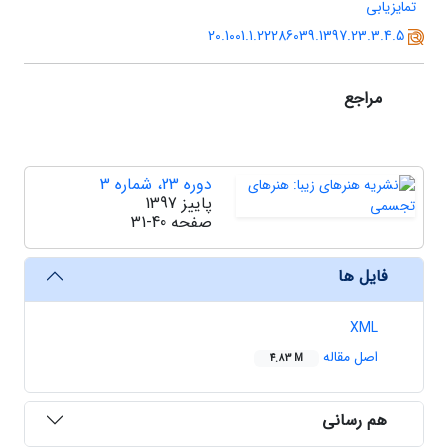
تمایزیابی
20.1001.1.22286039.1397.23.3.4.5
مراجع
دوره 23، شماره 3
پاییز 1397
صفحه
31-40
فایل ها
XML
اصل مقاله
4.83 M
هم رسانی