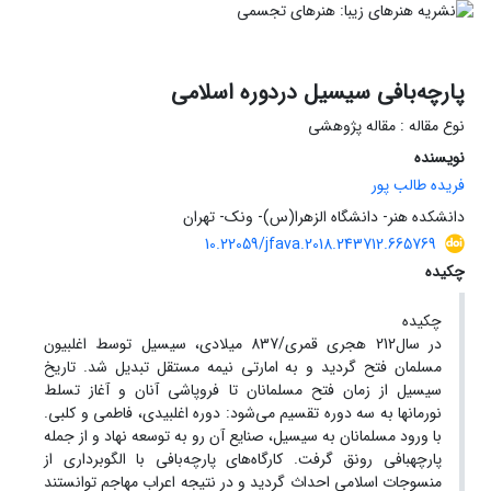
پارچه‌بافی سیسیل دردوره اسلامی
نوع مقاله : مقاله پژوهشی
نویسنده
فریده طالب پور
دانشکده هنر- دانشگاه الزهرا(س)- ونک- تهران
10.22059/jfava.2018.243712.665769
چکیده
چکیده
در سال212 هجری قمری/837 میلادی، سیسیل توسط اغلبیون
مسلمان فتح گردید و به امارتی نیمه مستقل تبدیل شد. تاریخ
سیسیل از زمان فتح مسلمانان تا فروپاشی آنان و آغاز تسلط
نورمان‎ها به سه دوره تقسیم می‌شود: دوره اغلبیدی، فاطمی و کلبی.
با ورود مسلمانان به سیسیل، صنایع آن رو به توسعه نهاد و از جمله
پارچه‎بافی رونق گرفت. کارگاه‌های پارچه‌بافی با الگوبرداری از
منسوجات اسلامی احداث گردید و در نتیجه اعراب مهاجم توانستند