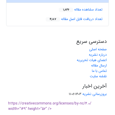
تعداد مشاهده مقاله
1,836
تعداد دریافت فایل اصل مقاله
4,187
دسترسی سریع
صفحه اصلی
درباره نشریه
اعضای هیات تحریریه
ارسال مقاله
تماس با ما
نقشه سایت
آخرین اخبار
بروزرسانی نشریه
1403-06-11
https://creativecommons.org/licenses/by-nc/4.0/
width="149" height="52" />