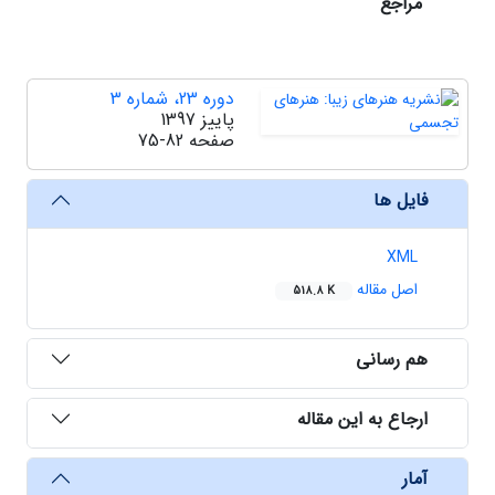
مراجع
دوره 23، شماره 3
پاییز 1397
صفحه
75-82
فایل ها
XML
اصل مقاله
518.8 K
هم رسانی
ارجاع به این مقاله
آمار