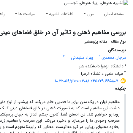
صفحه اصلی
مرور
اطلاعات نشریه
سیاست ها
راه
بررسی مفاهیم ذهنی و تاثیر آن در خلق فضاهای عینی
نوع مقاله : مقاله پژوهشی
نویسندگان
2
1
مرجان محمدی
بهزاد سلیمانی
1
دانشگاه الزهرا دانشکده هنر
2
هیات علمی دانشگاه الزهرا
10.22059/jfava.2018.245729.665807
چکیده
مفاهیم نهان در یک متن برای ما فضایی خلق می‌کند که بیشتر، از نوع دنی
داشت این مفاهیم است که به تصورات ذهنی در خلق فضاهای عینی کمک می‌کند
روبه‌رو خواهیم شد. تن انسان فقط کانون چشم انداز به جهانِ پرسپک
معرفتِ وجودی ما را می‌سازد و ذخیره می‌کند. این معرفت با مفاهیم ژرف
بعلاوه محتوای زیبایی در گرو معانیست. معنایی که زاییدة مفهوم است و ب