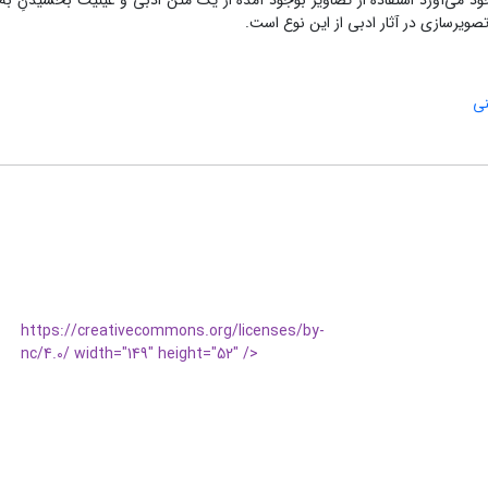
وجود می‌آورد استفاده از تصاویر بوجود آمده از یک متن ادبی و عینیت بخشیدنِ به
ویرسازی در آثار ادبی از این نوع است.
نی
https://creativecommons.org/licenses/by-
nc/4.0/ width="149" height="52" />