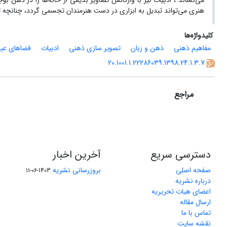
می‌نشاند ، ادبیات نیز با واژگانش تصاویر بدیعی از خانه‌ها را در ذهن ب
هنری می‌تواند تبدیل به ابزاری در دست هنرمندان تجسمی گردد، چنانچه تص
کلیدواژه‌ها
مفاهیم ذهنی
ذهن و زبان
تصویر سازی ذهنی
ادبیات
فضاهای عی
20.1001.1.22286039.1398.24.1.3.7
مراجع
دسترسی سریع
آخرین اخبار
صفحه اصلی
بروزرسانی نشریه
1403-06-11
درباره نشریه
اعضای هیات تحریریه
ارسال مقاله
تماس با ما
نقشه سایت