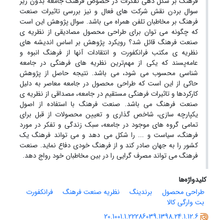
فرهنگ بر شکل دهی تفکرات در خصوص فرهنگ جامعه بدون زیر
سوال بردن نقش شرکت های فعال و نیز بررسی تاثیرات صنعت
فرهنگ بر مخاطبان تلفن همراه می باشد. سوال پژوهش این است
که چگونه می توان برای طراحی محصول مصادیقی از نظریه ی
صنعت فرهنگ قائل شد؟ رویکرد پژوهش بر اساس اندیشه های
نظریه ی مکتب فرانکفورت و انتقادات آنها از فرهنگ انبوه و
عامه‌پسند که یکی از مهم‌ترین نظریه های فرهنگی در جامعه
شناسی محسوب می شود، می باشد. نتیجه حاصل از پژوهش
حاکی از این است که طراحی محصول در جامعه معاصر به دلیل
کارکردها و تاثیرات فرهنگی مستقیم در جامعه، مصداقی از نظریه ی
صنعت فرهنگ می باشد. صنعت فرهنگ با استفاده از اصول
یکپارچه سازی، شاخص گذاری و تعیین محصولات از قبل برای
تمامی گروه های موجود در جامعه، سبک زندگی و تفکر در مورد
فرهنگ، سیاست و ... را شکل می دهد و می تواند فرهنگ یک
کشور را به جهان صادر کند و از فرهنگ خودی دفاع نماید. صنعت
فرهنگ می تواند مصرف گرایی را در بین مخاطبان خود رواج دهد.
کلیدواژه‌ها
طراحی محصول
برندینگ
نظریه صنعت فرهنگ
فرانکفورت
بت وارگی کالا
20.1001.1.22286039.1398.24.1.12.6