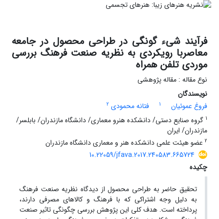
فرآیند شیء گونگی در طراحی محصول در جامعه
معاصربا رویکردی به نظریه صنعت فرهنگ بررسی
موردی تلفن همراه
نوع مقاله : مقاله پژوهشی
نویسندگان
2
1
فروغ عموئیان
فتانه محمودی
1
گروه صنایع دستی/ دانشکده هنرو معماری/ دانشگاه مازندران/ بابلسر/
مازندران/ ایران
2
عضو هیئت علمی دانشکده هنر و معماری دانشگاه مازندران
10.22059/jfava.2017.240583.665724
چکیده
تحقیق حاضر به طراحی محصول از دیدگاه نظریه صنعت فرهنگ
به دلیل وجه اشتراکی که با فرهنگ و کالاهای مصرفی دارند،
پرداخته است. هدف کلی این پژوهش بررسی چگونگی تاثیر صنعت