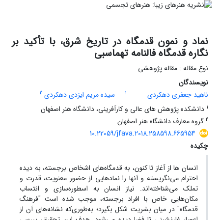
نماد و نمون قدمگاه در تاریخ شرق، با تأکید بر
نگاره قدمگاه فالنامه تهماسبی
نوع مقاله : مقاله پژوهشی
نویسندگان
2
1
ناهید جعفری دهکردی
سیده مریم ایزدی دهکردی
1
دانشکده پژوهش های عالی و کارآفرینی، دانشگاه هنر اصفهان
2
گروه معارف دانشگاه هنر اصفهان
10.22059/jfava.2018.258598.665954
چکیده
انسان ها از آغاز تا کنون، به قدمگاه‌های اشخاص برجسته، به دیده
احترام می‌نگریسته و آنها را نمادهایی از حضور معنویت، قدرت و
تملک می‌شناخته‌اند. نیاز انسان به اسطوره‌سازی و انتساب
مکان‌هایی خاص با افراد برجسته، موجب شده است "فرهنگ
قدمگاه" در میان بشریت شکل بگیرد؛ به‌طوری‌که نشانه‌های آن از
اعصار غارنشینی تا فضا دیده ‌می‌شود. هدف این تحقیق، بررسی