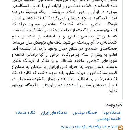
نماد قدمگاه در
فالنامه
تهماسبی
و ارتباط آن با نقوش قدمگاه‌های
موجود در ایران و جهان اسلام می‌باشد. اینکه پیشینه به‌وجود
آمدن قدمگاه‌ها به چه دوره‌ای بازمی‌گردد؟ آیا قدمگاه‌ها بر اساس
فرهنگ اسلامی ساخته شده‌اند؟ نمادهای موجود درقدمگاه
فالنامه
تهماسبی
، برانگیخته از کدام خاستگاه می‌باشد؟، مسأله‎ایست
که با روش توصیفی-تحلیلی و با استفاده از اسناد و منابع
کتابخانه‌ای به آن پرداخته می‌شود. یافته‌های پژوهش بیان می‌دارد،
قدمگاه‌های متعددی در سطح جهان وجود دارند که پیشینه آنها،
اغلب به پیش از اسلام باز می‌گردد. برخی از آنها براساس کشف و
شهودهای شخصی ساخته شده‌اند و یا متأثر از فرهنگ هندی
هستند. ضمن توجه به احترام قلبی ایرانیان و شیعیان به امامان و
قدوم متبرک آنان و فرزندانشان، باید توجه داشت که نگاره قدمگاه
فالنامه
تهماسبی
، به تقلید از نمونه‌های بودایی کشیده شده ولی در
آن، از نمادهای اسلامی استفاده شده و ارتباطی با قدمگاه نیشابور
ندارد.
کلیدواژه‌ها
قدمگاه بودا
قدمگاه نیشابور
قدمگاه‌های ایران
نگاره قدمگاه
فالنامه تهماسبی
20.1001.1.22286039.1398.24.2.7.3