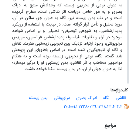
به عنوان نوعی از تجربه­ی زیسته که رخدادش منتج به ادراک
بصری و به طور خاص دریافت اثر نقاشی است، مطرح گردیده
است و در باب بدن زیسته نیز، نگاه به عنوان جزء ساکن در آن،
مورد تحلیل و تأمل قرار گرفته است. در نهایت با استفاده از رویکرد
پدیدارشناسی، به شیوه­ی توصیفی- تحلیلی و بر اساس شواهد
موجود در آراء و نظریات فیلسوف پدیدارشناس فرانسوی، موریس
مرلوپونتی، وجود ارتباط نزدیک بین تجربه­ی زیسته­ی هنرمند نقاش
و نگاه او نتیجه­گیری شده است. بر اساس یافته­های این پژوهش
باید گفت، نگاه، نوعی از تجربه­ی زیسته بوده است و به هنگام
مواجهه­ی مخاطب با اثر نقاشی، بدن زیسته­ی او را درگیر می­سازد؛
لذا به عنوان جزئی از آن، در بدن زیسته سکنا خواهد داشت.
کلیدواژه‌ها
نقاشی
نگاه
ادراک بصری
مرلوپونتی
بدن زیسته
20.1001.1.22286039.1398.24.4.4.4
مراجع