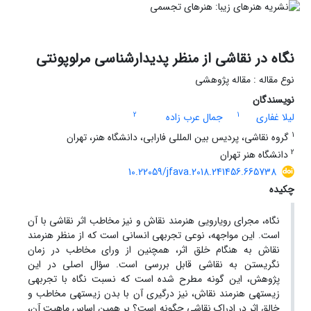
نگاه در نقاشی از منظر پدیدارشناسی مرلوپونتی
نوع مقاله : مقاله پژوهشی
نویسندگان
2
1
لیلا غفاری
جمال عرب زاده
1
گروه نقاشی، پردیس بین المللی فارابی، دانشگاه هنر، تهران
2
دانشگاه هنر تهران
10.22059/jfava.2018.241456.665738
چکیده
نگاه، مجرای رویارویی هنرمند نقاش و نیز مخاطب اثر نقاشی با آن
است. این مواجهه، نوعی تجربه­ی انسانی است که از منظر هنرمند
نقاش به هنگام خلق اثر، همچنین از ورای مخاطب در زمان
نگریستن به نقاشی قابل بررسی است. سؤال اصلی در این
پژوهش، این گونه مطرح شده است که نسبت نگاه با تجربه­ی
زیسته­ی هنرمند نقاش، نیز درگیری آن با بدن زیسته­ی مخاطب و
خالق اثر در ادراک نقاشی چگونه است؟ بر همین اساس ماهیت آن،