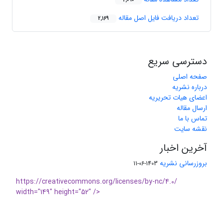
2,090
تعداد دریافت فایل اصل مقاله
2,169
دسترسی سریع
صفحه اصلی
درباره نشریه
اعضای هیات تحریریه
ارسال مقاله
تماس با ما
نقشه سایت
آخرین اخبار
بروزرسانی نشریه
1403-06-11
https://creativecommons.org/licenses/by-nc/4.0/
width="149" height="52" />