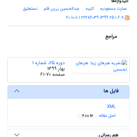
کلیدواژه‌ها
عمارت مسعودیه
کتیبه
عبدالحسین زرین قلم
نستعلیق
20.1001.1.22286039.1399.25.1.6.7
مراجع
دوره 25، شماره 1
بهار 1399
صفحه
61-70
فایل ها
XML
اصل مقاله
4.88 M
هم رسانی