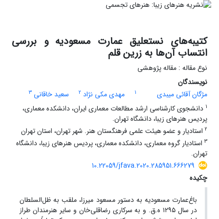
کتیبه‌های نستعلیق عمارت مسعودیه و بررسی
انتساب آن‌ها به زرین قلم
نوع مقاله : مقاله پژوهشی
نویسندگان
3
2
1
مژگان آقائی میبدی
مهدی مکی نژاد
سعید خاقانی
1
دانشجوی کارشناسی ارشد مطالعات معماری ایران، دانشکده معماری،
پردیس هنرهای زیبا، دانشگاه تهران.
2
استادیار و عضو هیئت علمی فرهنگستان هنر. شهر تهران، استان تهران
3
استادیار گروه معماری، دانشکده معماری، پردیس هنرهای زیبا، دانشگاه
تهران.
10.22059/jfava.2020.285951.666279
چکیده
باغ‌عمارت مسعودیه به دستور مسعود میرزا، ملقب به ظل‌السلطان
در سال ۱۲۹۵ ه.ق‌. و به سرکاری رضاقلی‌خان و سایر هنرمندان طراز