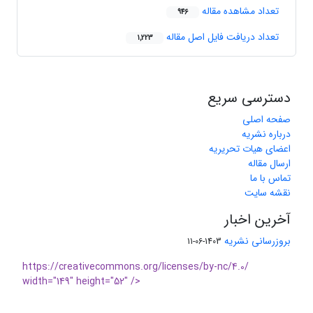
تعداد مشاهده مقاله
946
تعداد دریافت فایل اصل مقاله
1,223
دسترسی سریع
صفحه اصلی
درباره نشریه
اعضای هیات تحریریه
ارسال مقاله
تماس با ما
نقشه سایت
آخرین اخبار
بروزرسانی نشریه
1403-06-11
https://creativecommons.org/licenses/by-nc/4.0/
width="149" height="52" />