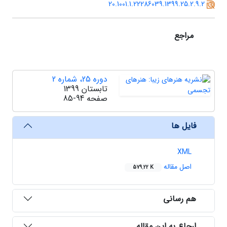
20.1001.1.22286039.1399.25.2.9.2
مراجع
دوره 25، شماره 2
تابستان 1399
صفحه
85-94
فایل ها
XML
اصل مقاله
579.22 K
هم رسانی
ارجاع به این مقاله