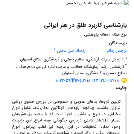
بازشناسی کاربرد طلق در هنر ایرانی
نوع مقاله : مقاله پژوهشی
نویسندگان
2
1
نرجس زمانی
رکسانا جبل عاملی
1
اداره کل میراث فرهنگی، صنایع دستی و گردشگری استان اصفهان
2
کارشناس ارشد آزمایشگاه حفاظت و مرمت اداره کل میراث فرهنگی،
صنایع دستی و گردشگری استان اصفهان
10.22059/jfava.2018.243921.665778
چکیده
تزیین کاخ‌ها، بناهای عمومی و خصوصی در دوره‌ی صفوی رونقی
فراوان داشت، چنانچه آرایه‌های گوناگونِ به‌کاررفته، شامل انواع
مختلفی در طرح و نقش و اجرا است که با وجود پژوهش‌های
بسیار، اطلاعات کاملی درباره‌ی چگونگیِ همه انواع این تزیینات
وجود ندارد. تحقیقات در این زمینه نیز اغلب پیرامون انواع
شیوه‌های رنگی و پرکار است، و شناختِ تزیینات ساده‌تر به نوعی در