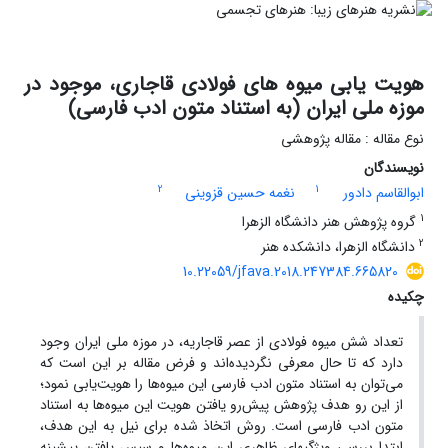
هویت یابی میوه های فولادی قاجاری، موجود در
موزه ملی ایران (به استناد متون ادب فارسی)
نوع مقاله : مقاله پژوهشی
نویسندگان
2
1
ابوالقاسم دادور
نغمه حسین قزوینی
1
گروه پژوهش هنر دانشگاه الزهرا
2
دانشگاه الزهرا، دانشکده هنر
10.22059/jfava.2018.247384.665820
چکیده
تعداد شش میوه فولادی از عصر قاجاریه، در موزه ملی ایران وجود
دارد که تا حال معرفی نگردیده‌اند و فرض مقاله بر این است که
می‌توان به استناد متون ادب فارسی این میوه‌ها را هویت‌یابی نمود؛
از این رو هدف پژوهش پیش‌رو یافتن هویت این میوه‌ها به استناد
متون ادب فارسی است. روش اتخاذ شده برای نیل به این هدف،
ابتدا بررسی ویژگیهای ظاهری این میوه‌ها و سپس یافتن پیشینه