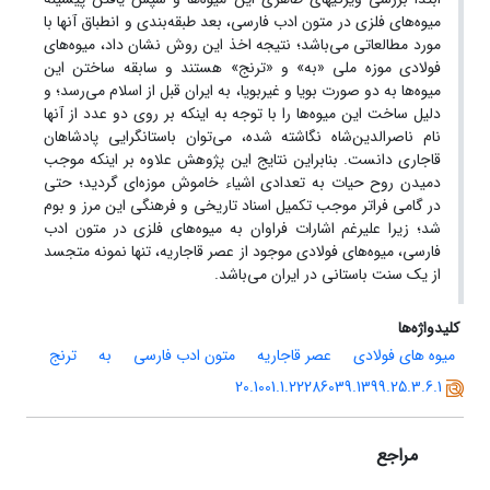
میوه‌های فلزی در متون ادب فارسی، بعد طبقه‌بندی و انطباق آنها با
مورد مطالعاتی می‌باشد؛ نتیجه اخذ این روش نشان داد، میوه‌های
فولادی موزه ملی «به» و «ترنج» هستند و سابقه ساختن این
میوه‌ها به دو صورت بویا و غیربویا، به ایران قبل از اسلام می‌رسد؛ و
دلیل ساخت این میوه‌ها را با توجه به اینکه بر روی دو عدد از آنها
نام ناصرالدین‌شاه نگاشته شده، می‌توان باستانگرایی پادشاهان
قاجاری دانست. بنابراین نتایج این پژوهش علاوه بر اینکه موجب
دمیدن روح حیات به تعدادی اشیاء خاموش موزه‌ای گردید؛ حتی
در گامی فراتر موجب تکمیل اسناد تاریخی و فرهنگی این مرز و بوم
شد؛ زیرا علیرغم اشارات فراوان به میوه‌های فلزی در متون ادب
فارسی، میوه‌های فولادی موجود از عصر قاجاریه، تنها نمونه متجسد
از یک سنت باستانی در ایران می‌باشد.
کلیدواژه‌ها
میوه های فولادی
عصر قاجاریه
متون ادب فارسی
به
ترنج
20.1001.1.22286039.1399.25.3.6.1
مراجع