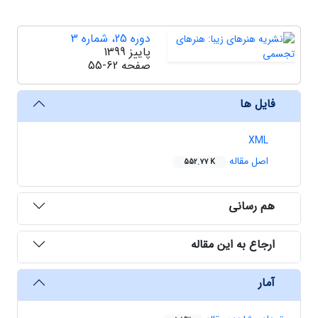
دوره 25، شماره 3
پاییز 1399
صفحه
55-62
فایل ها
XML
اصل مقاله
552.77 K
هم رسانی
ارجاع به این مقاله
آمار