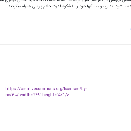
اساس نیازشان در کنار هم تلفیق کرده اند. نقطه عطف صحنه نبرد نقاشی دیواری مق
ی­شود. بدین ترتیب آنها خود را با شکوه قدرت حاکم پارسی همراه می­کردند.
https://creativecommons.org/licenses/by-
nc/4.0/ width="149" height="52" />