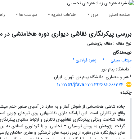
صفحه اصلی
مرور
اطلاعات نشریه
سیاست ها
راه
بررسی پیکرنگاری نقاشی دیواری دوره هخامنشی در مقب
نوع مقاله : مقاله پژوهشی
نویسندگان
2
1
مهتاب مبینی
زهره فولادی
1
دانشگاه پیام نور
2
هنر و معماری. دانشگاه پیام نور. تهران. ایران
10.22059/jfava.2021.293686.666374
چکیده
جاده شاهی هخامنشی از شوش آغاز و به سارد در آسیای صغیر ختم می­شد. کل
مقاله شناخت ویژگی پیکرنگاری نقاشیهای تاتارلی و ارتباط سنتهای پیکرنگا
گرفت. پژوهش به روش توصیفی – تحلیلی و با گردآوری اسنادی به بررسی
های دیوارنگاره های مقبره از پس زمینه های فرهنگی و هنری حاکمان پارسی