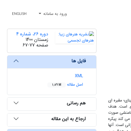
ورود به سامانه
ENGLISH
دوره 26، شماره 4
زمستان 1400
صفحه
67-77
فایل ها
XML
اصل مقاله
1.89 M
ای؛ مقبره ای
هم رسانی
نقاشیهایی روی تیرهای چوبی است که بزرگترین نقاشی روی چوب باستان می باشد و تاریخ آن اواسط قرن 5 ق. م. است. هدف
 هخامنشی صورت
ارجاع به این مقاله
می کند پیکره
نی است. آنها