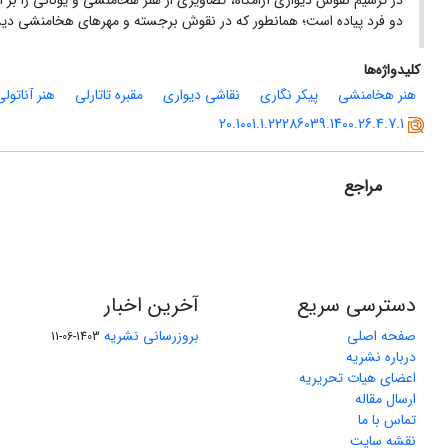
در ترسیم نقوش دیواری آرامگاه، تصاویری از هنر هخامنشی و یونانی را بر 
دو فرد پیاده است؛ همانطور که در نقوش برجسته و مهرهای هخامنشی دیده م
کلیدواژه‌ها
هنر هخامنشی
پیکر نگاری
نقاشی دیواری
مقبره تاتارلی
هنر آناتولی
20.1001.1.22286039.1400.26.4.7.1
مراجع
دسترسی سریع
آخرین اخبار
صفحه اصلی
بروزرسانی نشریه
1403-06-11
درباره نشریه
اعضای هیات تحریریه
ارسال مقاله
تماس با ما
نقشه سایت