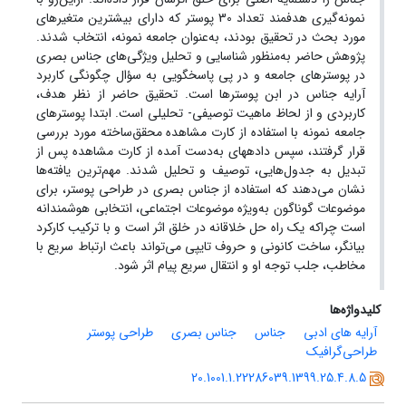
نمونه‌گیری هدفمند تعداد 30 پوستر که دارای بیشترین متغیرهای
مورد بحث در تحقیق بودند، به‌عنوان جامعه نمونه، انتخاب شدند.
پژوهش حاضر به‌منظور شناسایی و تحلیل ویژگی‌های جناس بصری
در پوسترهای جامعه و در پی پاسخگویی به سؤال چگونگی کاربرد
آرایه جناس در ابن پوسترها است. تحقیق حاضر از نظر هدف،
کاربردی و از لحاظ ماهیت توصیفی- تحلیلی است. ابتدا پوسترهای
جامعه نمونه با استفاده از کارت مشاهده محقق‌ساخته مورد بررسی
قرار گرفتند، سپس دادههای به‌دست آمده از کارت مشاهده پس از
تبدیل به جدول‌هایی، توصیف و تحلیل شدند. مهم‌ترین یافته‌ها
نشان می‌دهند که استفاده از جناس بصری در طراحی پوستر، برای
موضوعات گوناگون به‌ویژه موضوعات اجتماعی، انتخابی هوشمندانه
است چراکه یک راه حل خلاقانه در خلق اثر است و با ترکیب کارکرد
بیانگر، ساخت کانونی و حروف تایپی می‌تواند باعث ارتباط سریع با
مخاطب، جلب توجه او و انتقال سریع پیام اثر شود.
کلیدواژه‌ها
آرایه های ادبی
جناس
جناس بصری
طراحی پوستر
طراحی‌گرافیک
20.1001.1.22286039.1399.25.4.8.5