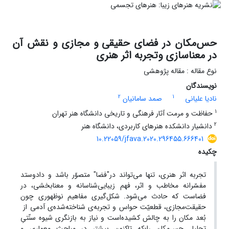
حس‌مکان در فضای حقیقی و مجازی و نقش آن
در معناسازی وتجربه اثر هنری
نوع مقاله : مقاله پژوهشی
نویسندگان
2
1
نادیا علیانی
صمد سامانیان
1
حفاظت و مرمت آثار فرهنگی و تاریخی دانشگاه هنر تهران
2
دانشیار دانشکده هنرهای کاربردی، دانشگاه هنر
10.22059/jfava.2020.296455.666401
چکیده
تجربه اثر هنری، تنها می‌تواند در"فضا" متصوّر باشد و دادوستد
مفسّرانه مخاطب و اثر، فهم زیبایی‌شناسانه و معنابخشی، در
فضاست که حادث می‌شود. شکل‌گیری مفاهیم نوظهوری چون
حقیقت‌مجازی، قطعیّت حواس و تجربه‌ی شناخته‌شده‌ی آدمی از
بُعد مکان را به چالش کشیده‌است و نیاز به بازنگری شیوه سنّتیِ
تحلیل حس‌مکان را-که تاکنون بیشتر در مباحث معماری و