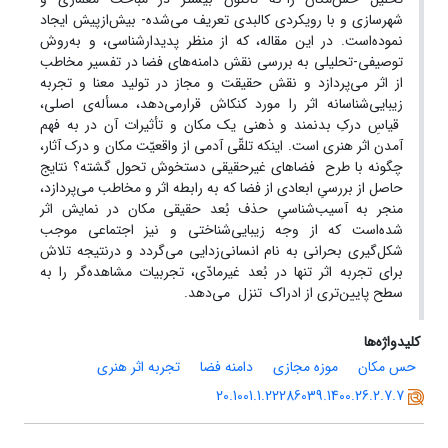
شهرسازی و با رویکردی کالبدی تعریف می‌شده- بیش‌ازپیش ایجاد
نموده‌است. در این مقاله، که از منظر پدیدار‌شناسی، و به‌روش
توصیفی-تحلیلی به بررسی نقش دامنه‌های فضا در تفسیر مخاطب
از اثر می‌پردازد و نقش حقیقت و مجاز در تولید معنا و تجربه
زیبایی‌شناسانه اثر را مورد کنکاش قرارمی‌دهد، مسأله‌ی اصلی،
قیاسِ درکِ بدنمند و ذهنی یک مکان و تأثیرات آن در به فهم
آمدن اثر هنری است. اینکه تلقّی آدمی از واقعیّت مکان و درک آثار،
چگونه با طرح فضاهای غیرحقیقی دستخوش تحول گشته؟ نتایج
حاصل از بررسیِ ابعادی از فضا که به رابطه اثر و مخاطب می‌پردازد،
منجر به آسیب‌شناسیِ حذف بُعد حقیقی مکان در نمایش اثر
شده‌است که از وجه زیبایی‌شناختی و نیز اجتماعی موجب
شکل‌گیری بحرانی به نام انسانی‌زدایی می‌گردد و درنتیجه تلاش
برای تجربه اثر تنها در بُعد غیرمادّی، تجربیات مشاهده‌گر را به
سطح پایین‌تری از ادراک تنزل می‌دهد.
کلیدواژه‌ها
حس مکان
موزه مجازی
دامنه فضا
تجربه اثر هنری
20.1001.1.22286039.1400.26.2.7.7