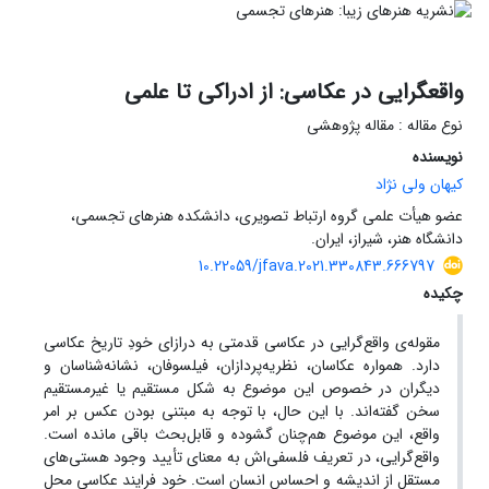
واقعگرایی در عکاسی: از ادراکی تا علمی
نوع مقاله : مقاله پژوهشی
نویسنده
کیهان ولی نژاد
عضو هیأت علمی گروه ارتباط تصویری، دانشکده هنرهای تجسمی،
دانشگاه هنر، شیراز، ایران.
10.22059/jfava.2021.330843.666797
چکیده
مقوله‌ی واقع‌گرایی در عکاسی قدمتی به درازای خودِ تاریخ عکاسی
دارد. همواره عکاسان، نظریه‌پردازان، فیلسوفان، نشانه‌شناسان و
دیگران در خصوص این موضوع به شکل مستقیم یا غیرمستقیم
سخن گفته‌اند. با این حال، با توجه به مبتنی بودن عکس بر امر
واقع، این موضوع هم‌چنان گشوده و قابل‌بحث باقی مانده است.
واقع‌گرایی، در تعریف فلسفی‌اش به معنای تأیید وجود هستی‌های
مستقل از اندیشه و احساس انسان است. خود فرایند عکاسی محل