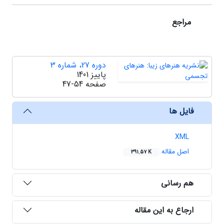
مراجع
دوره 27، شماره 3
پاییز 1401
صفحه
47-54
فایل ها
XML
اصل مقاله
391.57 K
هم رسانی
ارجاع به این مقاله