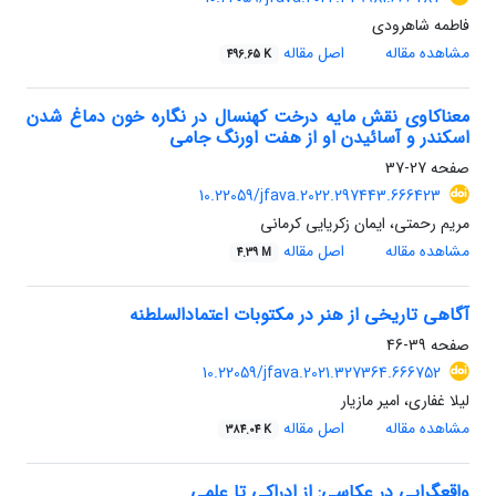
فاطمه شاهرودی
مشاهده مقاله
اصل مقاله
496.65 K
معناکاوی نقش مایه درخت کهنسال در نگاره خون دماغ شدن
اسکندر و آسائیدن او از هفت اورنگ جامی
صفحه
27-37
10.22059/jfava.2022.297443.666423
مریم رحمتی، ایمان زکریایی کرمانی
مشاهده مقاله
اصل مقاله
4.39 M
آگاهی تاریخی از هنر در مکتوبات اعتمادالسلطنه
صفحه
39-46
10.22059/jfava.2021.327364.666752
لیلا غفاری، امیر مازیار
مشاهده مقاله
اصل مقاله
384.04 K
واقعگرایی در عکاسی: از ادراکی تا علمی