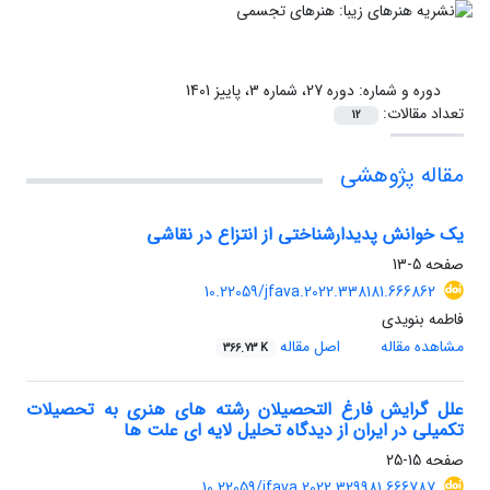
دوره و شماره:
دوره 27، شماره 3، پاییز 1401
تعداد مقالات:
12
مقاله پژوهشی
یک خوانش پدیدارشناختی از انتزاع در نقاشی
صفحه
5-13
10.22059/jfava.2022.338181.666862
فاطمه بنویدی
مشاهده مقاله
اصل مقاله
366.73 K
علل گرایش فارغ التحصیلان رشته های هنری به تحصیلات
تکمیلی در ایران از دیدگاه تحلیل لایه ای علت ها
صفحه
15-25
10.22059/jfava.2022.329981.666787