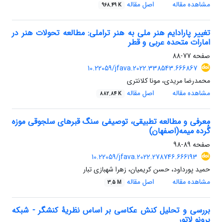
مشاهده مقاله
اصل مقاله
968.49 K
تغییر پارادایم هنر ملی به هنر تراملی: مطالعه تحولات هنر در
امارات متحده عربی و قطر
صفحه
77-88
10.22059/jfava.2022.338543.666867
محمدرضا مریدی، مونا کلانتری
مشاهده مقاله
اصل مقاله
882.84 K
معرفی و مطالعه تطبیقی، توصیفی سنگ قبرهای سلجوقی موزه
گُرده میمه(اصفهان)
صفحه
89-98
10.22059/jfava.2022.278746.666193
حمید پورداود، حسن کریمیان، زهرا شهبازی تبار
مشاهده مقاله
اصل مقاله
3.5 M
بررسی و تحلیل کنش عکاسی بر اساس نظریۀ کنشگر - شبکه
برونو لاتور