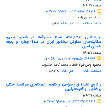
صفحه
99-108
10.22059/jfava.2021.325152.666719
علیرضا مهدی زاده
مشاهده مقاله
اصل مقاله
1.64 M
تبارشناسی نقشنوشتة «مرغ بسم‌الله» در فضای بصری
سفالینه‌های منقوش نیشابور ایران در سدة چهارم و پنجم
هجری قمری
صفحه
109-119
10.22059/jfava.2022.335852.666844
محمود وطن‌خواه خانقاه، محمد کاظم حسنوند
مشاهده مقاله
اصل مقاله
813.71 K
واکاوی ارتباط زبان‌طراحی و کارکرد رابط‌کاربری هوشمند مبتنی
بر فناوری واقعیت‌ترکیبی
صفحه
121-129
10.22059/jfava.2022.333622.666821