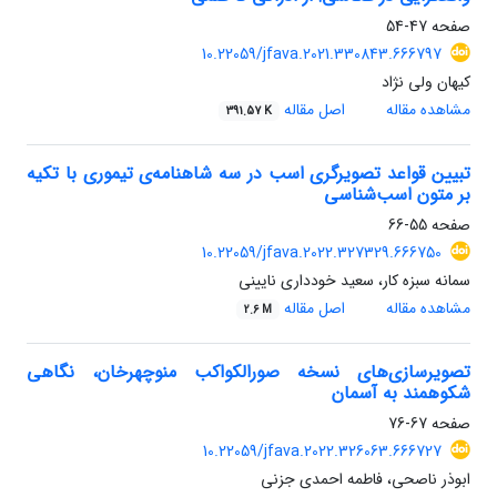
صفحه
47-54
10.22059/jfava.2021.330843.666797
کیهان ولی نژاد
مشاهده مقاله
اصل مقاله
391.57 K
تبیین قواعد تصویرگری اسب در سه شاهنامه‌ی تیموری با تکیه
بر متون اسب‌شناسی
صفحه
55-66
10.22059/jfava.2022.327329.666750
سمانه سبزه کار، سعید خودداری نایینی
مشاهده مقاله
اصل مقاله
2.6 M
تصویرسازی‌های نسخه صورالکواکب منوچهرخان، نگاهی
شکوهمند به آسمان
صفحه
67-76
10.22059/jfava.2022.326063.666727
ابوذر ناصحی، فاطمه احمدی جزنی