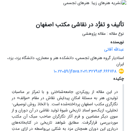
تألیف و تفرُّد در نقاشی مکتب اصفهان
نوع مقاله : مقاله پژوهشی
نویسنده
عبدالله آقائی
استادیار گروه هنرهای تجسمی، دانشکده هنر و معماری، دانشگاه یزد، یزد،
ایران
10.22059/jfava.2021.327984.666768
چکیده
در این مقاله از رویکردی جامعه‌شناختی و با تمرکز بر مناسباتِ
تولیدیِ هنر به مسئلة امکانِ پیدایش نقاش در مقام «مؤلف» در
نگارگری مکتب اصفهان پرداخته‌شده ‌است. با اتخاذ روش توصیفی-
تحلیلی، ازیک‌سو اسنادِ تاریخیِ شیوة تولید نقاشی در آن دوران و از
سوی دیگر مضامین و فرم آثار نگارگران صاحب ‌سبک آن مکتب
موردبررسی قرارگرفت. مطابق شواهد تاریخی در کتابخانه‌های
درباری این دوران همچنان مزد به شکلی بی‌واسطه در ازای مدتِ