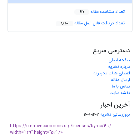
تعداد مشاهده مقاله
917
تعداد دریافت فایل اصل مقاله
1,250
دسترسی سریع
صفحه اصلی
درباره نشریه
اعضای هیات تحریریه
ارسال مقاله
تماس با ما
نقشه سایت
آخرین اخبار
بروزرسانی نشریه
1403-06-11
https://creativecommons.org/licenses/by-nc/4.0/
width="149" height="52" />