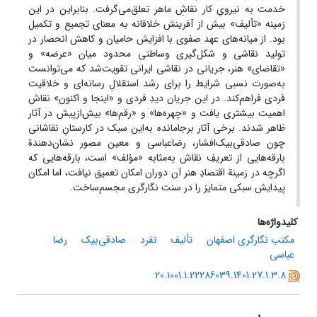
خدمت به نیرویِ کار نقاشِ ماهر تعلق‌می‌گرفت. بنابراین در این
زمینه «تألیف» بیش از آفرینش خلاقانه به معنای تجمیع و تکمیل
بود. از میانه‌های عهد صفوی با افزایش حامیان و کاهش انحصار در
تولید نقاشی و شکل‌گیری وساطتی محدود میان «عرضه» و
«تقاضای» هنر، جریانی در نقاشی ایرانی تقویت‌شد که می‌‌توانست
به‌صورت نسبی شرایط را برای رشد استقلالِ رسانه‌ای و خلاقیت
فردی فراهم‌کند. در این جریان دیدِ فردی و «اینجا و اکنون» نقاش
اهمیت بیشتری یافت و «چهره‌ها» و «رقم‌ها» بیش‌ازپیش در آثار
ظاهر شدند. برخی آثار برجامانده به‌این سبک در کارستانِ نقاشانی
چون صادقی‌بیک‌افشار، رضاعباسی و معین مصور نشان‌دهندة
بارقه‌هایی از تعریفِ نقاش به‌مثابه «مؤلف» است، بارقه‌هایی که
اگرچه در زمینة اقتصادِ هنر آن دوران امکان تعمیق نیافت، اما امکان
پیدایش سبکی متمایز را در سنت نگارگری مجسم‌ساخت.
کلیدواژه‌ها
مکتب نگارگری اصفهان
تألیف
تفرد
صادقی‌بیک‌
رضا
عباسی
20.1001.1.22286039.1401.27.1.3.8