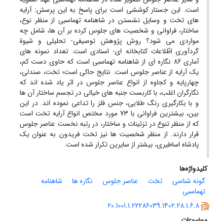
است. این جستار کوششی است برای پاسخ به این پرسش: آرایه
های تخت و وسایل نشستن در شاهنامه تهماسبی از منظر نوع،
ساختار، فراوانی و شخصیت های جلوس کرده بر آن ها، شامل چه
مواردی می شود؟ روش پژوهش توصیفی- تحلیلی و شیوة
گردآوری اطّلاعات کتابخانه ای- اسنادی است. تعداد نمونه های
آماری 86 نگاره ای از شاهنامه تهماسبی است که حاوی دست کم،
یک آرایه از عناصر جلوس است. نتایج حاکی است؛ تخت، صندلی،
چهارپایه و کجاوه از انواع عناصر جلوس در اثر یاد شده اند که
نگارگران اغلب، با کاربست جنبه های خیالی در تجسم ساختار آن ها
و با بکارگیری رنگ طلایی، جنس فلز را تداعی نموده اند. در این
بین، بیشترین فراوانی با 73 مورد مختص انواع آرایه تخت است
که از منظر تنوع در تزئینات و ساختار، در رتبه نخست عناصر جلوس
قرار دارند. از منظر شخصیت ها نیز تخت فریدون به عنوان یک
پادشاه اساطیری، بیشتر از سایرین تکرار شده است.
کلیدواژه‌ها
گونه شناسی
تخت
عناصر جلوس
نگاره ها
شاهنامه
تهماسبی
20.1001.1.22286039.1402.28.1.6.8
موضوعات