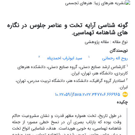
گونه شناسی آرایه تخت و عناصر جلوس در نگاره
های شاهنامه تهماسبی.
نوع مقاله : مقاله پژوهشی
نویسندگان
2
1
روح اله رحمانی
سید ابوتراب احمدپناه
1
کارشناس ارشد صنایع دستی، گروه صنایع دستی، دانشکده هنرهای
کاربردی، دانشگاه هنر، تهران، ایران.
2
استادیار گروه گرافیک، دانشکده هنر، دانشگاه تربیت مدرس، تهران،
ایران.
10.22059/jfava.2022.347706.666965
چکیده
در طول تاریخ، تخت همواره مظهر قدرت و نشان مشروعیت حاکم
وقت بوده که بازتاب بصری آن در نسخ خطی مصور؛ از جمله
شاهنامه تهماسبی، به خوبی هویداست. هدف، شناسایی انواع تخت
و سایر عناصر جلوس تصویر شده در شاهنامه تهماسبی عهد صفویه