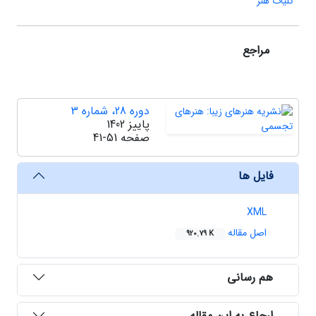
کلیات هنر
مراجع
دوره 28، شماره 3
پاییز 1402
صفحه
41-51
فایل ها
XML
اصل مقاله
920.79 K
هم رسانی
ارجاع به این مقاله