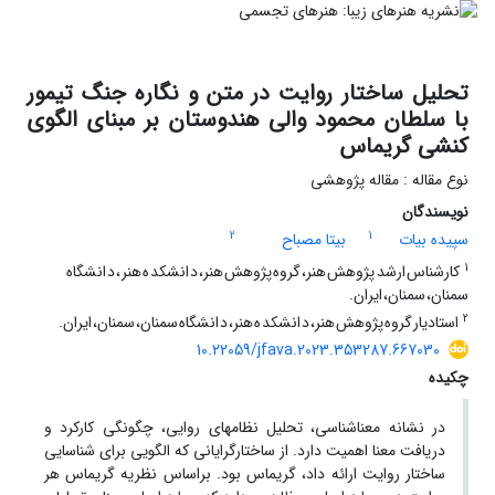
تحلیل ساختار روایت در متن و نگاره‌ جنگ تیمور
با سلطان محمود والی هندوستان بر مبنای الگوی
کنشی گریماس
نوع مقاله : مقاله پژوهشی
نویسندگان
2
1
سپیده بیات
بیتا مصباح
1
کارشناس ارشد پژوهش هنر، گروه پژوهش هنر، د انشکد ه هنر ، د انشگاه
سمنان، سمنان، ایران.
2
استادیار گروه پژوهش هنر، د انشکد ه هنر، د انشگاه سمنان، سمنان، ایران.
10.22059/jfava.2023.353287.667030
چکیده
در نشانه معناشناسی، تحلیل نظام­های روایی، چگونگی کارکرد و
دریافت معنا اهمیت دارد. از ساختارگرایانی که الگویی برای شناسایی
ساختار روایت ارائه داد، گریماس بود. براساس نظریه گریماس هر