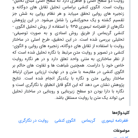
روایت دو سطح اصلی و ظاهری دارد که سطح اصلی مبنای تحلیلِ­
روایت است. الگوی­ کنشی براساس تحلیل تقابل­ های دوگانه ­و
زنجیره­ های­ روایی تحقق می­یابد و هر نظام روایی به شش جز
تقسیم گشته و یک محورکنشی را شامل می­شود. در این پژوهش
نگاره­ای از
ظفرنامه تیموری
935
با استفاده از روش تحلیل الگوی ­
کنشی گریماس از طریق روش اسنادی و به صورت توصیفی-
تحلیلی بررسی شده است. در این تحقیق، طرح اصلی ­در ساختار
روایت با استفاده از تقابل ­های دوگانه، زنجیره ­های ­روایی و الگوی­
کنشی­ ­در تصویر­ و روایت متنِ مرتبط با نگاره تحلیل شده است که
از نظر ساختاری به متنی واحد تعلق دارد و در هر نگاره روایت
خاص خود را داراست. همچنین شباهت­ ها و تفاوت­ های حاکم بر
الگوی­ کنشی در مقایسه با متن و در نهایت ارزیابی میزان ارتباط
ساختار روایی متن و نگاره با یکدیگر انجام شده است. نتایج
پژوهش نشان می ­دهد که این الگو قابل انطباق با نگارگری است و
نگاره با دارا بودن دو سطح زیربنایی و روبنایی در ساختار تحلیل
می­ تواند یک متن یا روایت مستقل باشد.
کلیدواژه‌ها
ظفرنامه تیموری
گریماس
الگوی کنشی
روایت در نگارگری
موضوعات