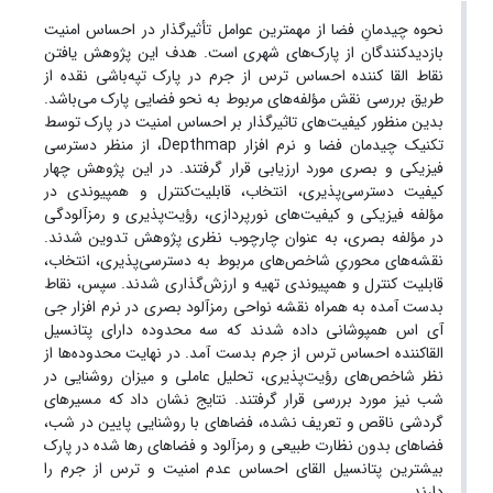
نحوه چیدمانِ فضا از مهمترین عوامل تأثیرگذار در احساس امنیت
بازدید‌کنندگان از پارک‌های شهری است. هدف این پژوهش یافتن
نقاط القا کننده احساس ترس از جرم در پارک تپه‌باشی نقده از
طریق بررسی نقش مؤلفه‌های مربوط به نحو فضایی پارک می‌باشد.
بدین منظور کیفیت‌های تاثیر‌گذار بر احساس امنیت در پارک توسط
تکنیک چیدمان فضا و نرم افزار Depthmap، از منظر دسترسی
فیزیکی و بصری مورد ارزیابی قرار گرفتند. در این پژوهش چهار
کیفیت دسترسی‌پذیری، انتخاب، قابلیت‌کنترل و همپیوندی در
مؤلفه فیزیکی و کیفیت‌های نورپردازی، رؤیت‌پذیری و رمزآلودگی
در مؤلفه بصری، به عنوان چارچوب نظری پژوهش تدوین شدند.
نقشه‌های محوریِ شاخص‌های مربوط به دسترسی‌پذیری، انتخاب،
قابلیت کنترل و همپیوندی تهیه و ارزش‌گذاری شدند. سپس، نقاط
بدست آمده به همراه نقشه نواحی رمز‌آلود بصری در نرم افزار جی
آی اس همپوشانی داده شدند که سه محدوده دارای پتانسیل
القا‌کننده احساس ترس از جرم بدست آمد. در نهایت محدوده‌ها از
نظر شاخص‌های رؤیت‌پذیری، تحلیل عاملی و میزان روشنایی در
شب نیز مورد بررسی قرار گرفتند. نتایج نشان داد که مسیر‌های
گردشی ناقص و تعریف نشده، فضاهای با روشنایی پایین در شب،
فضاهای بدون نظارت طبیعی و رمزآلود و فضاهای رها شده در پارک
بیشترین پتانسیل القای احساس عدم امنیت و ترس از جرم را
دارند.