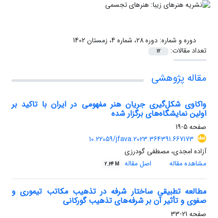
دوره و شماره:
دوره 28، شماره 4، زمستان 1402
تعداد مقالات:
12
مقاله پژوهشی
واکاوی شکل‌گیری جریان هنر مفهومی در ایران با تاکید بر
اولین نمایشگاه‌های برگزار شده
صفحه
5-19
10.22059/jfava.2023.364391.667173
آزاده امجدی، مصطفی گودرزی
مشاهده مقاله
اصل مقاله
2.64 M
مطالعه تطبیقی ساختار شرفه در تذهیب مکاتب تیموری و
صفوی و تأثیر آن بر شرفه‌های تذهیب گورکانی
صفحه
21-33