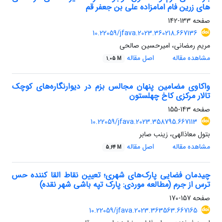
های زرین فام امامزاده علی بن جعفر قم
صفحه
133-142
10.22059/jfava.2023.360218.667136
مریم رمضانی، امیرحسین صالحی
مشاهده مقاله
اصل مقاله
1.05 M
واکاوی مضامین پنهان مجالس بزم در دیوارنگاره‌های کوچک
تالار مرکزی کاخ چهلستون
صفحه
143-155
10.22059/jfava.2023.358795.667113
بتول معاذالهی، زینب صابر
مشاهده مقاله
اصل مقاله
5.64 M
چیدمان فضایی پارک‌های شهری؛ تعیین نقاط القا کننده حس
ترس از جرم (مطالعه موردی: پارک تپه باشی شهر نقده)
صفحه
157-170
10.22059/jfava.2023.363563.667165