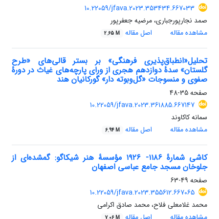
10.22059/jfava.2023.353434.667033
صمد نجارپورجباری، مرضیه جعفرپور
مشاهده مقاله
اصل مقاله
2.65 M
تحلیل«انطباق‌پذیری فرهنگی» بر بستر قالی‌های «طرح
گلستان» سدۀ دوازدهم هجری از ورای پارچه‌های غیاث در دورۀ
صفوی و منسوجات «گل‌وبوته دار» گورکانیان هند
صفحه
35-48
10.22059/jfava.2023.361885.667147
سمانه کاکاوند
مشاهده مقاله
اصل مقاله
6.94 M
کاشی شمارۀ ۱۱۸۶- ۱۹۲۶ مؤسسۀ هنر شیکاگو: گمشده‌ای از
جلوخان مسجد جامع عباسی اصفهان
صفحه
49-63
10.22059/jfava.2023.355612.667065
محمد غلامعلی فلاح، محمد صادق اکرامی
مشاهده مقاله
اصل مقاله
7.06 M