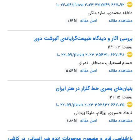
10.22059/jfava.2023.357549.667092
عاطفه محمدی، ساره ملکی
مشاهده مقاله
اصل مقاله
1.44 M
بررسی آثار و دیدگاه طبیعت‌گرایانه‌ی آلبرشت دورر
صفحه
103-114
10.22059/jfava.2023.354310.667048
حسام اسمعیلی، مصطفی ندرلو
مشاهده مقاله
اصل مقاله
5.54 M
بنیان‌های بصری خط گلزار در هنر ایران
صفحه
115-131
10.22059/jfava.2023.352832.667025
فرهاد خسروی بیژائم، ملیکا یزدانی
مشاهده مقاله
اصل مقاله
1.86 M
بازشناسی فرم و مضمون موجودات زنده غیر انسانی در کاشی