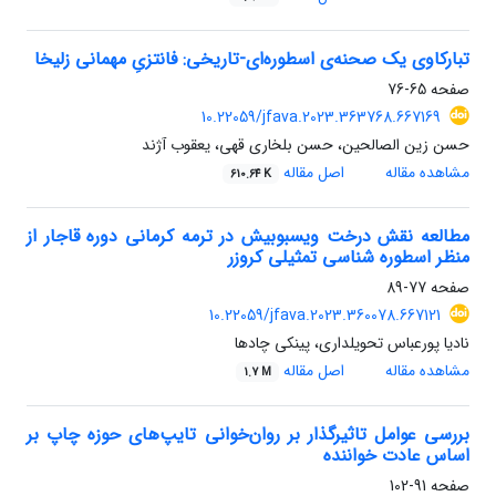
تبارکاوی یک صحنه‌ی اسطوره‌ای-تاریخی: فانتزیِ مهمانی زلیخا
صفحه
65-76
10.22059/jfava.2023.363768.667169
حسن زین الصالحین، حسن بلخاری قهی، یعقوب آژند
مشاهده مقاله
اصل مقاله
610.64 K
مطالعه نقش درخت ویسبوبیش در ترمه کرمانی دوره قاجار از
منظر اسطوره شناسی تمثیلی کروزر
صفحه
77-89
10.22059/jfava.2023.360078.667121
نادیا پورعباس تحویلداری، پینکی چادها
مشاهده مقاله
اصل مقاله
1.7 M
بررسی عوامل تاثیرگذار بر روان‌خوانی تایپ‌های حوزه چاپ بر
اساس عادت خواننده
صفحه
91-102