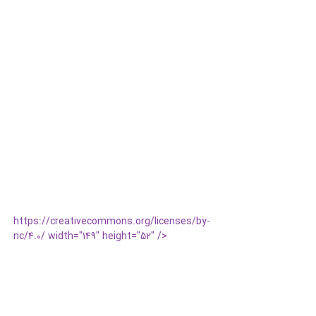
https://creativecommons.org/licenses/by-
nc/4.0/ width="149" height="52" />