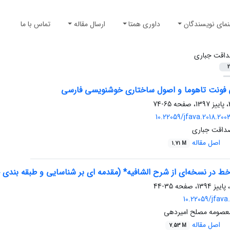
نمای نویسندگان
داوری همتا
ارسال مقاله
تماس با ما
اقت جباری
2
 فونت تاهوما و اصول ساختاری خوشنویسی فارسی
65-74
10.22059/jfava.2018.20
داقت جباری
اصل مقاله
1.71 M
ط در نسخه‌ای از شرح الشافیه* (مقدمه ای بر شناسایی و طبقه بندی 
35-44
10.22059/jfava
عصومه مصلح امیردهی
اصل مقاله
7.53 M