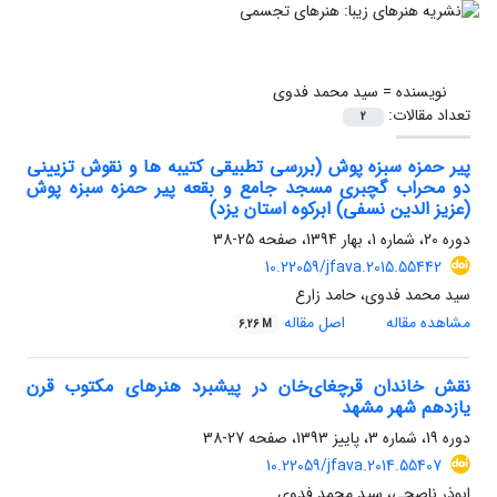
نویسنده =
سید محمد فدوی
تعداد مقالات:
2
پیر حمزه سبزه پوش (بررسی تطبیقی کتیبه ها و نقوش تزیینی
دو محراب گچبری مسجد جامع و بقعه پیر حمزه سبزه پوش
(عزیز الدین نسفی) ابرکوه استان یزد)
دوره 20، شماره 1، بهار 1394، صفحه
25-38
10.22059/jfava.2015.55442
سید محمد فدوی، حامد زارع
مشاهده مقاله
اصل مقاله
6.26 M
نقش خاندان قرچغای‌خان در پیشبرد هنرهای مکتوب قرن
یازدهم شهر مشهد
دوره 19، شماره 3، پاییز 1393، صفحه
27-38
10.22059/jfava.2014.55407
ابوذر ناصحی، سید محمد فدوی