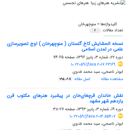
کلیدواژه‌ها =
منوچهرخان
تعداد مقالات:
2
نسخه الحشایش کاخ گلستان ( منوچهرخان ) اوج تصویرسازی
علمی در تمدن اسلامی
دوره 22، شماره 3، پاییز 1396، صفحه
65-74
10.22059/jfava.2017.63169
ابوذر ناصحی، سید محمد فدوی
مشاهده مقاله
اصل مقاله
795.09 K
نقش خاندان قرچغای‌خان در پیشبرد هنرهای مکتوب قرن
یازدهم شهر مشهد
دوره 19، شماره 3، پاییز 1393، صفحه
27-38
10.22059/jfava.2014.55407
ابوذر ناصحی، سید محمد فدوی