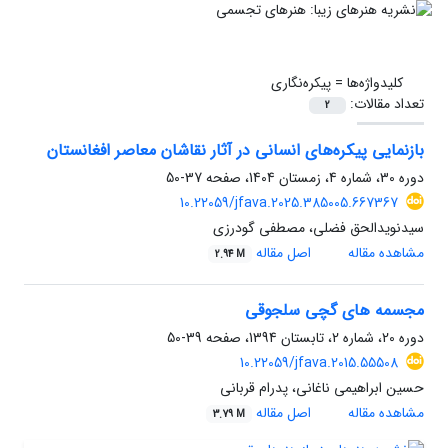
کلیدواژه‌ها =
پیکره‌نگاری
تعداد مقالات:
2
بازنمایی پیکره‌های انسانی در آثار نقاشان معاصر افغانستان
دوره 30، شماره 4، زمستان 1404، صفحه
37-50
10.22059/jfava.2025.385005.667367
سیدنویدالحق فضلی، مصطفی گودرزی
مشاهده مقاله
اصل مقاله
2.94 M
مجسمه های گچی سلجوقی
دوره 20، شماره 2، تابستان 1394، صفحه
39-50
10.22059/jfava.2015.55508
حسین ابراهیمی ناغانی، پدرام قربانی
مشاهده مقاله
اصل مقاله
3.79 M