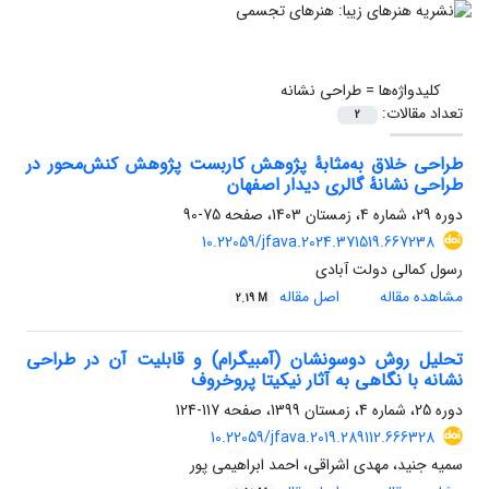
کلیدواژه‌ها =
طراحی نشانه
تعداد مقالات:
2
طراحی خلاق به‌مثابۀ پژوهش کاربست پژوهش کنش‌محور در
طراحی نشانۀ گالری دیدار اصفهان
دوره 29، شماره 4، زمستان 1403، صفحه
75-90
10.22059/jfava.2024.371519.667238
رسول کمالی دولت آبادی
مشاهده مقاله
اصل مقاله
2.19 M
تحلیل روش دوسونشان (آمبیگرام) و قابلیت آن در طراحی
نشانه با نگاهی به آثار نیکیتا پروخروف
دوره 25، شماره 4، زمستان 1399، صفحه
117-124
10.22059/jfava.2019.289112.666328
سمیه جنید، مهدی اشراقی، احمد ابراهیمی پور