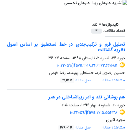
کلیدواژه‌ها =
نقد
تعداد مقالات:
3
تحلیل فرم و ترکیب‌بندی در خط نستعلیق بر اساس اصول
نظریه گشتالت
دوره 24، شماره 2، تابستان 1398، صفحه
27-36
10.22059/jfava.2018.246272.665811
حسین رضوی فرد، حسنعلی پورمند، رضا افهمی
مشاهده مقاله
اصل مقاله
14.64 M
هم پوشانی نقد و امر زیباشناختی در هنر
دوره 20، شماره 1، بهار 1394، صفحه
5-12
10.22059/jfava.2015.55438
مجید اکبری
مشاهده مقاله
اصل مقاله
478.09 K