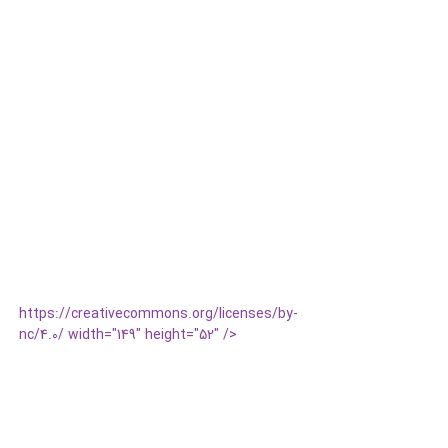
https://creativecommons.org/licenses/by-
nc/4.0/ width="149" height="52" />