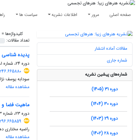
صفحه اصلی
مرور
اطلاعات نشریه
سیاست ها
راه
کلیدواژه‌ها =
ز
تعداد مقالات:
مقالات آماده انتشار
پدیده شناسی ز
شماره جاری
دوره 24، شماره 1، بهار 1398، صفحه
2246.665880
شماره‌های پیشین نشریه
سودابه یوسف نژا
مشاهده مقاله
دوره 31 (1405)
دوره 30 (1404)
ماهیت فضا و زم
دوره 23، شماره 3، پاییز 1397، صفحه
دوره 29 (1403)
0296.665859
راضیه مختاری ده
دوره 28 (1402)
مشاهده مقاله