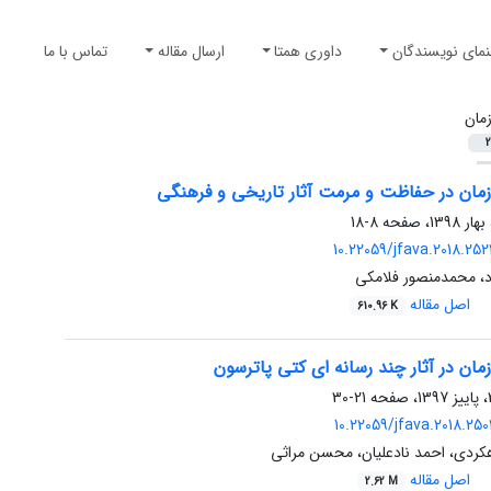
نمای نویسندگان
داوری همتا
ارسال مقاله
تماس با ما
مان
2
مان در حفاظت و مرمت آثار تاریخی و فرهنگی
8-18
10.22059/jfava.2018.25
د، محمدمنصور فلامکی
اصل مقاله
610.96 K
ان در آثار چند رسانه ای کتی پاترسون
21-30
10.22059/jfava.2018.25
کردی، احمد نادعلیان، محسن مراثی
اصل مقاله
2.62 M