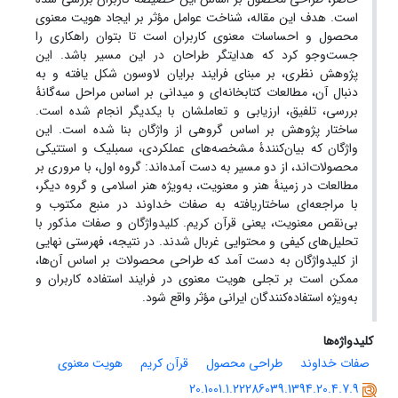
است. هدف این مقاله، شناخت عوامل مؤثر بر ایجاد هویت معنوی
محصول و احساسات معنوی کاربران است تا بتوان راهکاری را
جست‌وجو کرد که هدایتگر طراحان در این مسیر باشد. این
پژوهش نظری، بر مبنای فرایند برایان لاوسون شکل یافته و به
دنبال آن، مطالعات کتابخانه‌ای و میدانی بر اساس مراحل سه‌گانۀ
بررسی، تلفیق، ارزیابی و تعاملشان با یکدیگر انجام شده ‌است.
ساختار پژوهش بر اساس گروهی از واژگان بنا شده است. این
واژگان که بیان‌کنندۀ مشخصه‌های عملکردی، سمبلیک و استتیکی
محصولات‌اند، از دو مسیر به دست آمده‌اند: گروه اول، با مروری بر
مطالعات در زمینۀ هنر و معنویت، به‌ویژه هنر اسلامی و گروه دیگر،
با مراجعه‌ای ساختاریافته به صفات خداوند در منبع مکتوب و
بی‌نقص معنویت، یعنی قرآن کریم. کلیدواژگان و صفات مذکور با
تحلیل‌های کیفی و محتوایی غربال شدند. در نتیجه، فهرستی نهایی
از کلیدواژگان به دست آمد که طراحی محصولات بر اساس آن‌ها،
ممکن است بر تجلی هویت معنوی در فرایند استفاده کاربران و
به‌ویژه استفاده‌کنندگان ایرانی مؤثر واقع شود.
کلیدواژه‌ها
صفات خداوند
طراحی محصول
قرآن کریم
هویت معنوی
20.1001.1.22286039.1394.20.4.7.9