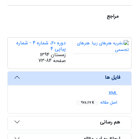
مراجع
دوره 20، شماره 4 - شماره
پیاپی 4
زمستان 1394
صفحه
73-84
فایل ها
XML
اصل مقاله
978.27 K
هم رسانی
ارجاع به این مقاله