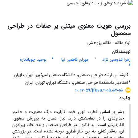
بررسی هویت معنوی مبتنی بر صفات در طراحی
محصول
نوع مقاله : مقاله پژوهشی
نویسندگان
2
1
زهرا قدوسی نژاد
مهران فاطمی نیا
وحید چوپانکاره
2
1
کارشناس ارشد طراحی صنعتی، دانشگاه صنعتی امیرکبیر، تهران، ایران
2
استادیار دانشکدة طراحی صنعتی، دانشگاه تهران، تهران، ایران
10.22059/jfava.2015.57015
چکیده
بشر بر اساس فطرت الهی خود، قابلیت درک معنویت و حضور
خداوندی را در تعاملاتش دارد. نیاز انسان به پرورش معنوی،
انکارناپذیر است؛ اما تاکنون در طراحی صنعتی و مطالعات پیرامون
آن، به‌قدر کافی به این نیاز فطری توجه نشده است. در پژوهش
حاضر، طراحی محصول بر اساس این خصیصۀ کاربران بررسی شده