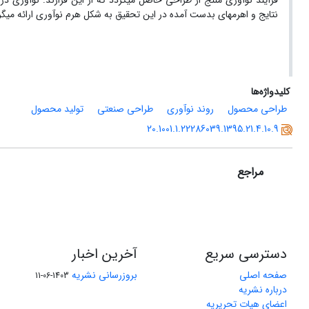
فرآیند نوآوری منتج از طراحی حاصل می­گردد که از این قرارند: نوآوری در ز
نتایج و اهرم­های بدست آمده در این تحقیق به شکل هرم نوآوری ارائه می­گردد
کلیدواژه‌ها
طراحی محصول
روند نوآوری
طراحی صنعتی
تولید محصول
20.1001.1.22286039.1395.21.4.10.9
مراجع
دسترسی سریع
آخرین اخبار
صفحه اصلی
بروزرسانی نشریه
1403-06-11
درباره نشریه
اعضای هیات تحریریه