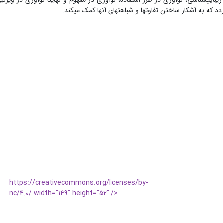
یبایی­شناسی، نوآوری در طرز استفاده، نوآوری در مفهوم و نهایتاً نوآوری در ویژگی
 که به آشکار ساختن تفاوت­ها و شباهت­های آنها کمک می­کند.
https://creativecommons.org/licenses/by-
nc/4.0/ width="149" height="52" />