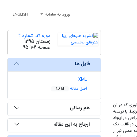
ورود به سامانه
ENGLISH
دوره 21، شماره 4
زمستان 1395
صفحه
95-106
فایل ها
XML
اصل مقاله
1.8 M
آوری که در آن
هم رسانی
تبط با توسعه
احی در ایجاد
ارجاع به این مقاله
ل در قالب یک
ه عملی نیز از