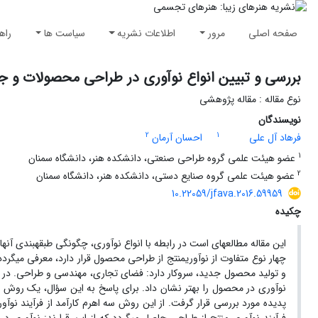
صفحه اصلی
مرور
اطلاعات نشریه
سیاست ها
راه
بررسی و تبیین انواع نوآوری در طراحی محصولات و ج
نوع مقاله : مقاله پژوهشی
نویسندگان
2
1
فرهاد آل علی
احسان آرمان
1
عضو هیئت علمی گروه طراحی صنعتی، دانشکده هنر، دانشگاه سمنان
2
عضو هیئت علمی گروه صنایع دستی، دانشکده هنر، دانشگاه سمنان
10.22059/jfava.2016.59959
چکیده
این مقاله مطالعه­ای است در رابطه با انواع نوآوری، چگونگی طبقه­بندی آن
چهار نوع متفاوت از نوآوریمنتج از طراحی محصول قرار دارد، معرفی می­گر
و تولید محصول جدید، سروکار دارد: فضای تجاری، مهندسی و طراحی. در ا
نوآوری در محصول را بهتر نشان داد. برای پاسخ به این سؤال، یک روش و
پدیده مورد بررسی قرار گرفت. از این روش سه اهرم کارآمد از فرآیند نوآور