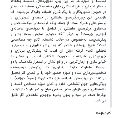
نشسته و سواره‌اند. در این بین، تک­چهره‌های نشسته به‌لحاظ
ساختار فیزیکی و طرز ایستایی دارای مشخصاتی هستند که بعدتر
در حوزه‌ی شمایل‌نگاری یا پیکرنگاری عامیانه جلوه‌گر می‌شوند. اما
بازنمایی این چهره‌نگاره‌های سلطنتی در حیطه‌ی غیردرباری با
پرسش‌هایی همراه است؛ از جمله اینکه قرابت‌های سبک‌شناختی و
ساختاریِ پرتره‌های سلطنتی در تطبیق با نمونه‌های عامیانه‌ی
قاجاری چیست؟ و دیگر آنکه نحوه‌ی نمایش وضع بدن و
پیکربندی‌ها، به‌خصوص در حالت نشسته، تابع چه معیارهایی
است؟ نتایج پژوهش حاضر که به روش تطبیقی و توصیفی-
تحلیلی انجام گرفته مبیّن آن است که پیکرنگاری درباری و
چهره‌پردازی عامیانه، با محوریت شاکله‌ی انسانی و توسّل به
خیالی‌سازی و آرمان‌گرایی، در واقع نشان از استمرار یک سبک با دو
موضوع متفاوت دارند. به‌طوری که پیکرهای ترسیم‌شده
شخصیت‌پردازی شده و سوژه حضور خود را بر فضای کار تحمیل
می‌کنند. در پرتره‌های عامیانه، طرز نشستن‌ها (عموماً دوزانو) با
ویژگی‌هایی چون تشخّص، تفرّد و تمایز سوژه مشخص گشته و
مؤلفه‌هایی چون بازوان ستبر، سینه‌ی فراخ و کمر باریک از ترکیب
پیکرها حذف می‌شود و بدین وسیله وجهه‌ی شاهانه‌ی آثار تقلیل
می‌یابد.
کلیدواژه‌ها