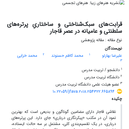
قرابت‌های سبک‌شناختی و ساختاریِ پرتره‌های
سلطنتی و عامیانه در عصر قاجار
نوع مقاله : مقاله پژوهشی
نویسندگان
2
1
علیرضا بهارلو
محمد کاظم حسنوند
محمد خزایی
3
1
دانشجو / تربیت مدرس
2
دانشگاه تربیت مدرس
3
عضو هیئت علمی دانشگاه تربیت مدرس
10.22059/jfava.2018.254322.665894
چکیده
نقاشی قاجار دارای مضامین گوناگون و بدیعی است که بهترین
نمود آن در مکتب «پیکرنگاری درباری» جای دارد. این پرتره‌های
درباری، در یک تقسیم‌بندی کلی، مشتمل بر سه حالت ایستاده،