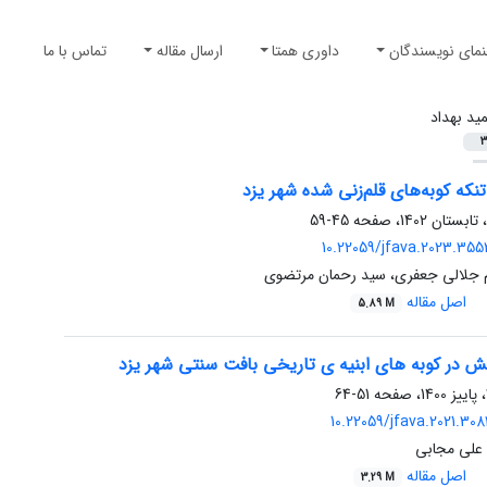
نمای نویسندگان
داوری همتا
ارسال مقاله
تماس با ما
ید بهداد
3
نکه کوبه‌های قلم‌زنی شده شهر یزد
45-59
10.22059/jfava.2023.35
ام جلالی جعفری، سید رحمان مرتضوی
اصل مقاله
5.89 M
ش در کوبه های ابنیه ی تاریخی بافت سنتی شهر یزد
51-64
10.22059/jfava.2021.30
 علی مجابی
اصل مقاله
3.29 M