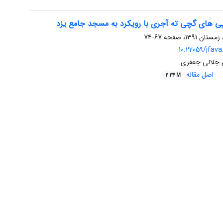
ی های گچی ته آجری با رویکرد به مسجد جامع یزد
67-74
10.22059/jfava
م جلالی جعفری
اصل مقاله
2.24 M