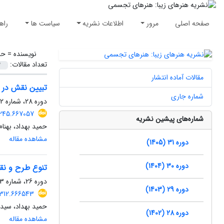
صفحه اصلی
مرور
اطلاعات نشریه
سیاست ها
راه
نویسنده =
حم
تعداد مقالات:
مقالات آماده انتشار
تبیین نقش در ت
شماره جاری
دوره 28، شماره 2، تابستان 1402، صفحه
5245.667057
شماره‌های پیشین نشریه
حمید بهداد، بهن
مشاهده مقاله
دوره 31 (1405)
دوره 30 (1404)
تنوع طرح و نق
دوره 26، شماره 3، پاییز 1400، صفحه
دوره 29 (1403)
8312.666543
حمید بهداد، سید
دوره 28 (1402)
مشاهده مقاله