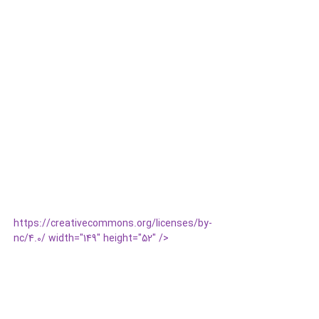
https://creativecommons.org/licenses/by-
nc/4.0/ width="149" height="52" />