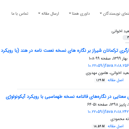
نمای نویسندگان
داوری همتا
ارسال مقاله
تماس با ما
ید اخوانی
3
رگری ترکمانان شیراز بر نگاره های نسخه نعمت نامه در هند (با رویکرد 
99-108
10.22059/jfava.2018.25
عید اخوانی، هامون مهدوی
اصل مقاله
1.29 M
ی معنایی در نگاره‌های فالنامه نسخه طهماسبی با رویکرد آیکونولوژی
51-64
10.22059/jfava.2018.24
انه محمودی
اصل مقاله
18.59 M