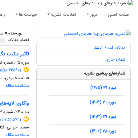
صفحه اصلی
مرور
اطلاعات نشریه
سیاست ها
راه
نویسنده =
سع
تعداد مقالات:
مقالات آماده انتشار
تأثیر مکتب نگا
شماره جاری
دوره 25، شماره 1، بهار 1399، صفحه
6558.665921
شماره‌های پیشین نشریه
فتانه محمودی، س
مشاهده مقاله
دوره 31 (1405)
دوره 30 (1404)
واکاوی لایه‌ها
دوره 24، شماره 3، پاییز 1398، صفحه
دوره 29 (1403)
2037.665741
سعید اخوانی، فت
دوره 28 (1402)
مشاهده مقاله