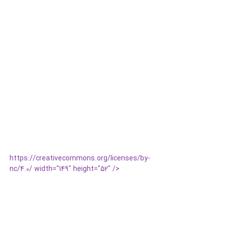
https://creativecommons.org/licenses/by-
nc/4.0/ width="149" height="52" />