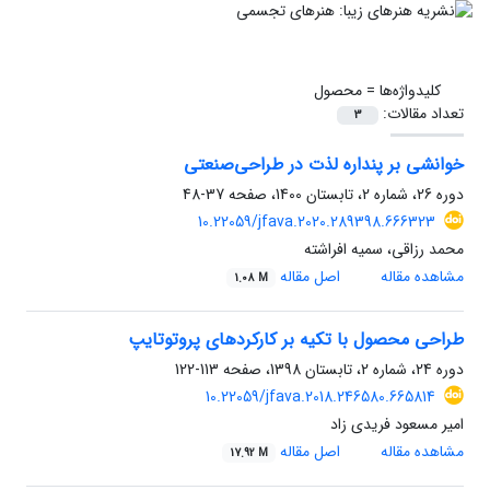
کلیدواژه‌ها =
محصول
تعداد مقالات:
3
خوانشی بر پنداره لذت در طراحی‌صنعتی
دوره 26، شماره 2، تابستان 1400، صفحه
37-48
10.22059/jfava.2020.289398.666323
محمد رزاقی، سمیه افراشته
مشاهده مقاله
اصل مقاله
1.08 M
طراحی محصول با تکیه بر کارکردهای پروتوتایپ
دوره 24، شماره 2، تابستان 1398، صفحه
113-122
10.22059/jfava.2018.246580.665814
امیر مسعود فریدی زاد
مشاهده مقاله
اصل مقاله
17.92 M