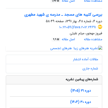
مشاهده مقاله
اصل مقاله
1.47 M
بررسی کتیبه های مسجد ـ مدرسه ی شهید مطهری
دوره 4، شماره 48، بهار 1391، صفحه
49-58
10.22059/jfava.2012.24691
فیروز مهجور، میثم علیئی
مشاهده مقاله
اصل مقاله
9.9 M
مقالات آماده انتشار
شماره جاری
شماره‌های پیشین نشریه
دوره 31 (1405)
دوره 30 (1404)