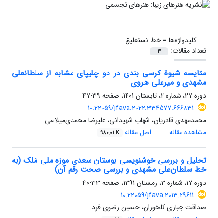
کلیدواژه‌ها =
خط نستعلیق
تعداد مقالات:
3
مقایسه شیوة کرسی بندی در دو چلیپای مشابه از سلطانعلی
مشهدی و میرعلی هروی
دوره 27، شماره 2، تابستان 1401، صفحه
39-47
10.22059/jfava.2022.334577.666831
محمدمهدی قادریان، شهاب شهیدانی، علیرضا محمدی‌میلاسی
مشاهده مقاله
اصل مقاله
980.01 K
تحلیل و بررسی خوشنویسی بوستان سعدی موزه ملی مَلک (به
خط سلطان‌علی مشهدی و بررسی صحت رقم آن)
دوره 17، شماره 3، زمستان 1391، صفحه
33-40
10.22059/jfava.2013.29611
صداقت جباری کلخوران، حسین رضوی فرد